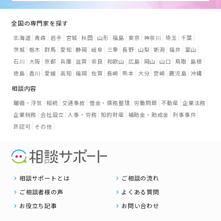
全国の専門家を探す
北海道
青森
岩手
宮城
秋田
山形
福島
東京
神奈川
埼玉
千葉
茨城
栃木
群馬
愛知
静岡
岐阜
三重
長野
山梨
新潟
福井
富山
石川
大阪
京都
兵庫
滋賀
奈良
和歌山
広島
岡山
山口
鳥取
島根
徳島
香川
愛媛
高知
福岡
佐賀
長崎
熊本
大分
宮崎
鹿児島
沖縄
相談内容
離婚・浮気
相続
交通事故
借金・債務整理
労働問題
不動産
企業法務
企業税務
会社設立
人事・労務
知的財産
補助金・助成金
刑事事件
許認可
その他
相談サポートとは
ご相談の流れ
ご相談者様の声
よくある質問
お役立ち記事
お問い合わせ