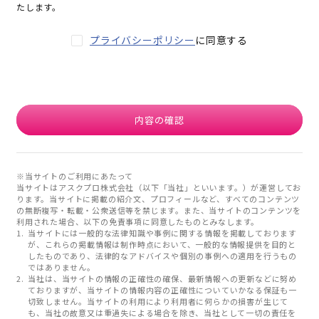
たします。
プライバシーポリシー
に同意する
内容の確認
※当サイトのご利用にあたって
当サイトはアスクプロ株式会社（以下「当社」といいます。）が運営してお
ります。当サイトに掲載の紹介文、プロフィールなど、すべてのコンテンツ
の無断複写・転載・公衆送信等を禁じます。また、当サイトのコンテンツを
利用された場合、以下の免責事項に同意したものとみなします。
当サイトには一般的な法律知識や事例に関する情報を掲載しております
が、これらの掲載情報は制作時点において、一般的な情報提供を目的と
したものであり、法律的なアドバイスや個別の事例への適用を行うもの
ではありません。
当社は、当サイトの情報の正確性の確保、最新情報への更新などに努め
ておりますが、当サイトの情報内容の正確性についていかなる保証も一
切致しません。当サイトの利用により利用者に何らかの損害が生じて
も、当社の故意又は重過失による場合を除き、当社として一切の責任を