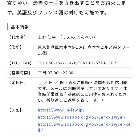
寄り添い、最善の一手を導き出すことをお約束しま
す。英語及びフランス語の対応も可能です。
基本情報
【代表者】
上野 仁平
（
うえの じんぺい
）
【住所】
東京都港区六本木6-10-1 六本木ヒルズ森タワー
16階
【TEL／FAX】
TEL.
050-3647-3470
／FAX.
03-6740-1817
【営業時間】
平日 07:00～22:00
【定休日】
土 ／ 日 ／ 祝（急なご依頼・時間外も対応可能
です。メールは24時間受け付けております／休
業時間帯は留守番電話にご用件をお入れくださ
い。折り返しご返事を致します。）
【URL】
https://www.jin-law.jp/
https://www.sosapo.org/lp2/ueno-lawyer/
https://www.sosapo.org/lp2/ueno-lawyer/ke
iji/