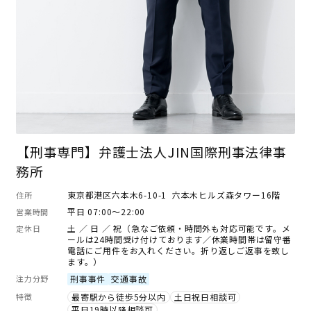
【刑事専門】弁護士法人JIN国際刑事法律事
務所
東京都港区六本木6-10-1 六本木ヒルズ森タワー16階
住所
平日 07:00～22:00
営業時間
土 ／ 日 ／ 祝（急なご依頼・時間外も対応可能です。メ
定休日
ールは24時間受け付けております／休業時間帯は留守番
電話にご用件をお入れください。折り返しご返事を致し
ます。）
注力分野
刑事事件
交通事故
特徴
最寄駅から徒歩5分以内
土日祝日相談可
平日19時以降相談可