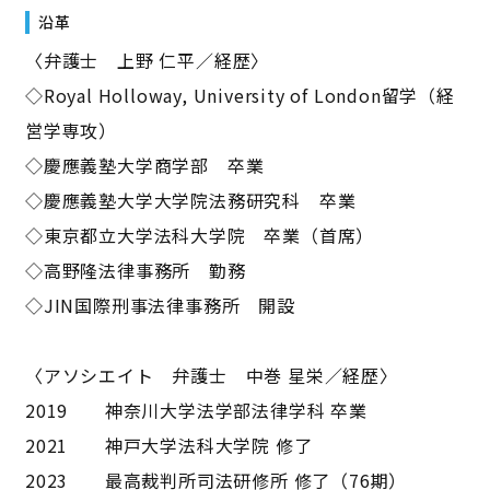
沿革
〈弁護士 上野 仁平／経歴〉
◇Royal Holloway, University of London留学（経
営学専攻）
◇慶應義塾大学商学部 卒業
◇慶應義塾大学大学院法務研究科 卒業
◇東京都立大学法科大学院 卒業（首席）
◇高野隆法律事務所 勤務
◇JIN国際刑事法律事務所 開設
〈アソシエイト 弁護士 中巻 星栄／経歴〉
2019 神奈川⼤学法学部法律学科 卒業
2021 神⼾⼤学法科⼤学院 修了
2023 最⾼裁判所司法研修所 修了（76期）