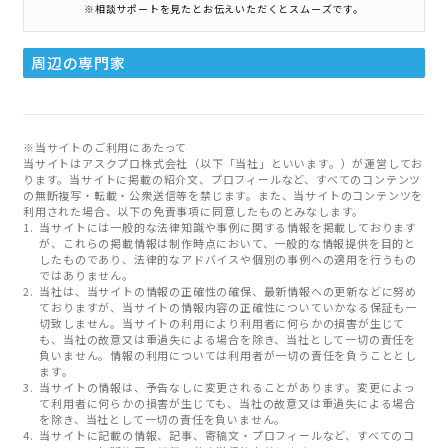
※相談サポートを見たとお伝えいただくとスムーズです。
周辺の専門家
※当サイトのご利用にあたって
当サイトはアスクプロ株式会社（以下「当社」といいます。）が運営してお
ります。当サイトに掲載の紹介文、プロフィールなど、すべてのコンテンツ
の無断複写・転載・公衆送信等を禁じます。また、当サイトのコンテンツを
利用された場合、以下の免責事項に同意したものとみなします。
当サイトには一般的な法律知識や事例に関する情報を掲載しております
が、これらの掲載情報は制作時点において、一般的な情報提供を目的と
したものであり、法律的なアドバイスや個別の事例への適用を行うもの
ではありません。
当社は、当サイトの情報の正確性の確保、最新情報への更新などに努め
ておりますが、当サイトの情報内容の正確性についていかなる保証も一
切致しません。当サイトの利用により利用者に何らかの損害が生じて
も、当社の故意又は重過失による場合を除き、当社として一切の責任を
負いません。情報の利用については利用者が一切の責任を負うこととし
ます。
当サイトの情報は、予告なしに変更されることがあります。変更によっ
て利用者に何らかの損害が生じても、当社の故意又は重過失による場合
を除き、当社として一切の責任を負いません。
当サイトに記載の情報、記事、寄稿文・プロフィールなど、すべてのコ