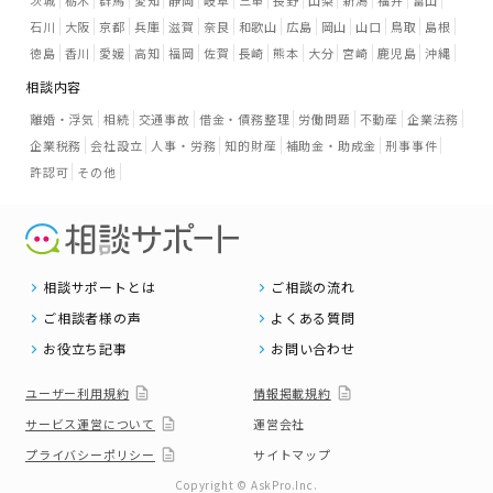
茨城
栃木
群馬
愛知
静岡
岐阜
三重
長野
山梨
新潟
福井
富山
石川
大阪
京都
兵庫
滋賀
奈良
和歌山
広島
岡山
山口
鳥取
島根
徳島
香川
愛媛
高知
福岡
佐賀
長崎
熊本
大分
宮崎
鹿児島
沖縄
相談内容
離婚・浮気
相続
交通事故
借金・債務整理
労働問題
不動産
企業法務
企業税務
会社設立
人事・労務
知的財産
補助金・助成金
刑事事件
許認可
その他
相談サポートとは
ご相談の流れ
ご相談者様の声
よくある質問
お役立ち記事
お問い合わせ
ユーザー利用規約
情報掲載規約
サービス運営について
運営会社
プライバシーポリシー
サイトマップ
Copyright © AskPro.Inc.