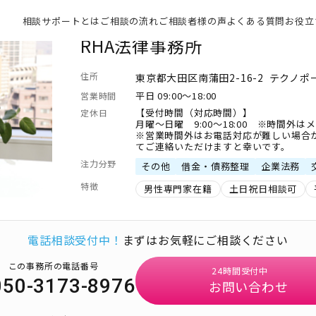
相談サポートとは
ご相談の流れ
ご相談者様の声
よくある質問
お役立
RHA法律事務所
住所
東京都大田区南蒲田2-16-2 テクノポ
平日 09:00～18:00
営業時間
【受付時間（対応時間）】
定休日
月曜～日曜 9:00～18:00 ※時間外は
※営業時間外はお電話対応が難しい場合
てご連絡いただけますと幸いです。
注力分野
その他
借金・債務整理
企業法務
特徴
男性専門家在籍
土日祝日相談可
電話相談受付中！
まずはお気軽にご相談ください
この事務所の電話番号
24時間受付中
050-3173-8976
お問い合わせ