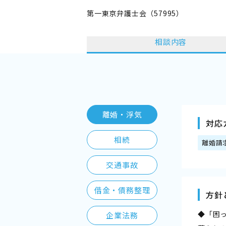
第一東京弁護士会（57995）
相談内容
離婚・浮気
対応
相続
離婚請
交通事故
借金・債務整理
方針
◆「困
企業法務