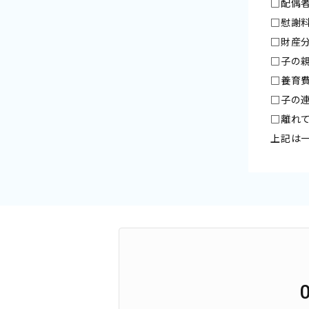
□配偶
□慰謝
□財産
□子の
□養育
□子の
□離れ
上記は