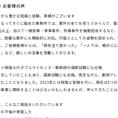
・お客様の声
ながら豊かな知識と経験、実績がございます
となってすぐに勤めた事務所では、案件の全てを担うスタイルで、豊
0社以上、加えて一般民事・家事事件、刑事事件を複数担当するなど
す。困難な案件にも積極的に対応。代理人としての姿勢を認められ、
も。ご依頼者様からは、「原先生で良かった」「一人では、絶対に心
た」など、嬉しいお言葉を頂戴しております。
士×税理士のダブルライセンス・獣医師の国家試験にも合格
を志していたこともあり、国家試験にも合格。残念ながら、動物アレ
進むこととなりました。2021年には税理士登録を行い、現在は3つ
接事案に関係することは少ないかもしれませんが、学んできたことは
ば、こんなご相談をいただいています
者の不倫が発覚した