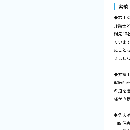
実績
◆若手
弁護士
問先3
ていま
たこと
りまし
◆弁護
獣医師
の道を
格が直
◆例え
□配偶