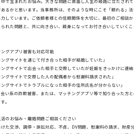
の中で生まれたお悩み。大きな問題に直面し人生の岐路に立たされて
があるかと思います。当事務所は、そのような時にこそ「頼れる」法
尽力しています。ご依頼者様との信頼関係を大切に、最初のご相談か
えられた問題と、共に向き合い、親身になってお付き合いしていくこ
チングアプリ被害も対応可能
チングサイトを通じて付き合った相手が結婚していた」
チングサイトで出会った相手と交際していたが妊娠をきっかけに連絡
チングサイトで交際した人の配偶者から慰謝料請求された」
チングサイトでトラブルになった相手の住所氏名が分からない」
出会い系の詐欺被害、または、マッチングアプリ等で知り合った方と
ます。
生活のお悩み・離婚問題ご相談ください
向けた交渉、調停・訴訟対応、不貞、DV問題、慰謝料の請求、財産