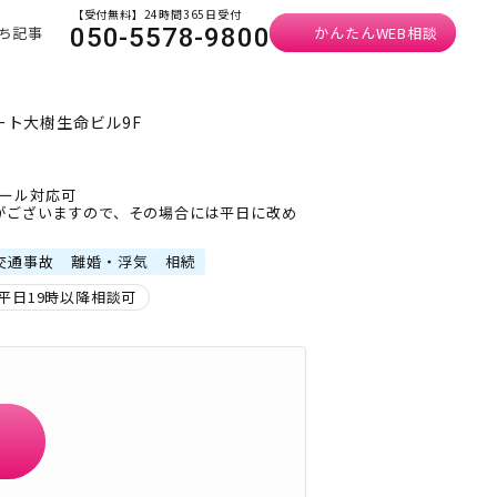
【受付無料】24時間365日受付
ち記事
かんたんWEB相談
050-5578-9800
ート大樹生命ビル9F
メール対応可
がございますので、その場合には平日に改め
交通事故
離婚・浮気
相続
平日19時以降相談可