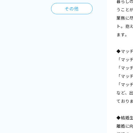
暮らし
その他
うこと
業務に
ト。抱
ます。
◆マッ
「マッ
「マッ
「マッ
「マッ
など、
ており
◆結婚
離婚に