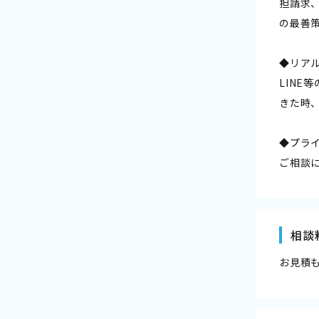
担請求
の最善
◆リア
LIN
きた時
◆プラ
ご相談
相談
お見積