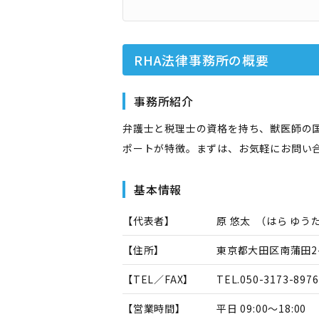
RHA法律事務所
の概要
事務所紹介
弁護士と税理士の資格を持ち、獣医師の
ポートが特徴。まずは、お気軽にお問い
基本情報
【代表者】
原 悠太
（
はら ゆう
【住所】
東京都大田区南蒲田2-
【TEL／FAX】
TEL.
050-3173-8976
【営業時間】
平日 09:00～18:00