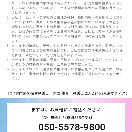
が、これらの掲載情報は制作時点において、一般的な情報提供を目的と
したものであり、法律的なアドバイスや個別の事例への適用を行うもの
ではありません。
当社は、当サイトの情報の正確性の確保、最新情報への更新などに努め
ておりますが、当サイトの情報内容の正確性についていかなる保証も一
切致しません。当サイトの利用により利用者に何らかの損害が生じて
も、当社の故意又は重過失による場合を除き、当社として一切の責任を
負いません。情報の利用については利用者が一切の責任を負うこととし
ます。
当サイトの情報は、予告なしに変更されることがあります。変更によっ
て利用者に何らかの損害が生じても、当社の故意又は重過失による場合
を除き、当社として一切の責任を負いません。
当サイトに記載の情報、記事、寄稿文・プロフィールなど、すべてのコ
ンテンツの無断複写・転載・公衆送信等を禁じます。
当サイトにおいて不適切な情報や誤った情報を見つけた場合には、お手
数ですが、当社のお問い合わせ窓口まで情報をご提供いただけると幸い
です。
TOP
専門家を探す
弁護士 大野 俊介（弁護士法人Zenos東京オフィス）
まずは、お気軽にお電話ください
【受付無料】24時間365日受付
050-5578-9800