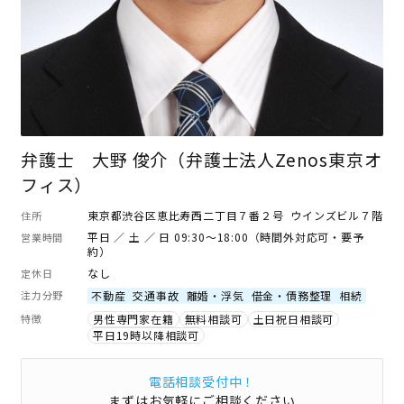
弁護士 大野 俊介（弁護士法人Zenos東京オ
フィス）
東京都渋谷区恵比寿西二丁目７番２号 ウインズビル７階
住所
平日 ／ 土 ／ 日 09:30～18:00（時間外対応可・要予
営業時間
約）
なし
定休日
注力分野
不動産
交通事故
離婚・浮気
借金・債務整理
相続
特徴
男性専門家在籍
無料相談可
土日祝日相談可
平日19時以降相談可
電話相談受付中！
まずはお気軽にご相談ください