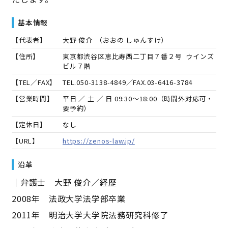
基本情報
【代表者】
大野 俊介
（
おおの しゅんすけ
）
【住所】
東京都渋谷区恵比寿西二丁目７番２号 ウインズ
ビル７階
【TEL／FAX】
TEL.
050-3138-4849
／FAX.
03-6416-3784
【営業時間】
平日 ／ 土 ／ 日 09:30～18:00（時間外対応可・
要予約）
【定休日】
なし
【URL】
https://zenos-law.jp/
沿革
｜弁護士 大野 俊介／経歴
2008年 法政大学法学部卒業
2011年 明治大学大学院法務研究科修了