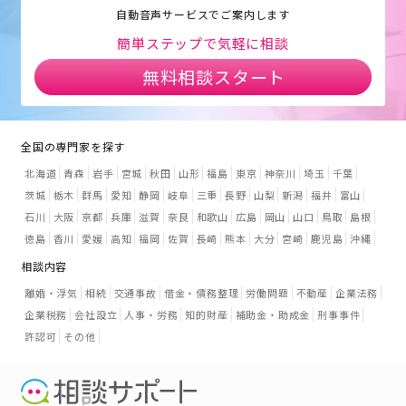
自動音声サービスでご案内します
簡単ステップで気軽に相談
無料相談スタート
全国の専門家を探す
北海道
青森
岩手
宮城
秋田
山形
福島
東京
神奈川
埼玉
千葉
茨城
栃木
群馬
愛知
静岡
岐阜
三重
長野
山梨
新潟
福井
富山
石川
大阪
京都
兵庫
滋賀
奈良
和歌山
広島
岡山
山口
鳥取
島根
徳島
香川
愛媛
高知
福岡
佐賀
長崎
熊本
大分
宮崎
鹿児島
沖縄
相談内容
離婚・浮気
相続
交通事故
借金・債務整理
労働問題
不動産
企業法務
企業税務
会社設立
人事・労務
知的財産
補助金・助成金
刑事事件
許認可
その他