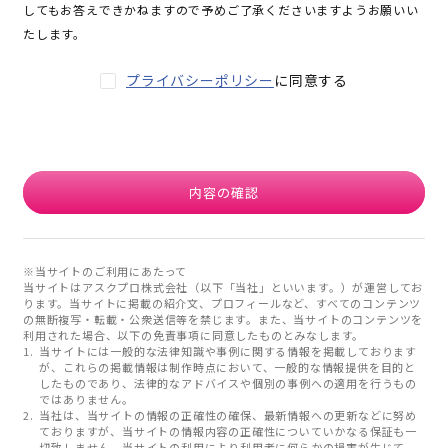
してもお答えできかねますので予めご了承くださいますようお願いい
たします。
プライバシーポリシー
に同意する
内容の確認
※当サイトのご利用にあたって
当サイトはアスクプロ株式会社（以下「当社」といいます。）が運営してお
ります。当サイトに掲載の紹介文、プロフィールなど、すべてのコンテンツ
の無断複写・転載・公衆送信等を禁じます。また、当サイトのコンテンツを
利用された場合、以下の免責事項に同意したものとみなします。
当サイトには一般的な法律知識や事例に関する情報を掲載しております
が、これらの掲載情報は制作時点において、一般的な情報提供を目的と
したものであり、法律的なアドバイスや個別の事例への適用を行うもの
ではありません。
当社は、当サイトの情報の正確性の確保、最新情報への更新などに努め
ておりますが、当サイトの情報内容の正確性についていかなる保証も一
切致しません。当サイトの利用により利用者に何らかの損害が生じて