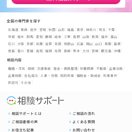
全国の専門家を探す
北海道
青森
岩手
宮城
秋田
山形
福島
東京
神奈川
埼玉
千葉
茨城
栃木
群馬
愛知
静岡
岐阜
三重
長野
山梨
新潟
福井
富山
石川
大阪
京都
兵庫
滋賀
奈良
和歌山
広島
岡山
山口
鳥取
島根
徳島
香川
愛媛
高知
福岡
佐賀
長崎
熊本
大分
宮崎
鹿児島
沖縄
相談内容
離婚・浮気
相続
交通事故
借金・債務整理
労働問題
不動産
企業法務
企業税務
会社設立
人事・労務
知的財産
補助金・助成金
刑事事件
許認可
その他
相談サポートとは
ご相談の流れ
ご相談者様の声
よくある質問
お役立ち記事
お問い合わせ