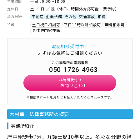
平日 09:00～18:00
営業時間
土 ／ 日 ／ 祝（休日、時間外対応可能・要予約）
定休日
注力分野
不動産
企業法務
その他
交通事故
相続
特徴
土日祝日相談可
平日19時以降相談可
無料相談可
男性専門家在籍
電話相談受付中！
まずはお気軽にご相談ください
この事務所の電話番号
050-1726-4963
24時間受付中
お問い合わせ
※相談サポートを見たとお伝えいただくとスムーズです。
木村幸一法律事務所
の概要
事務所紹介
府中駅徒歩7分、弁護士歴10年以上。多彩な分野の経