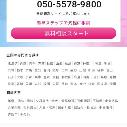
050-5578-9800
自動音声サービスでご案内します
簡単ステップで気軽に相談
無料相談スタート
全国の専門家を探す
北海道
青森
岩手
宮城
秋田
山形
福島
東京
神奈川
埼玉
千葉
茨城
栃木
群馬
愛知
静岡
岐阜
三重
長野
山梨
新潟
福井
富山
石川
大阪
京都
兵庫
滋賀
奈良
和歌山
広島
岡山
山口
鳥取
島根
徳島
香川
愛媛
高知
福岡
佐賀
長崎
熊本
大分
宮崎
鹿児島
沖縄
相談内容
離婚・浮気
相続
交通事故
借金・債務整理
労働問題
不動産
企業法務
企業税務
会社設立
人事・労務
知的財産
補助金・助成金
刑事事件
許認可
その他