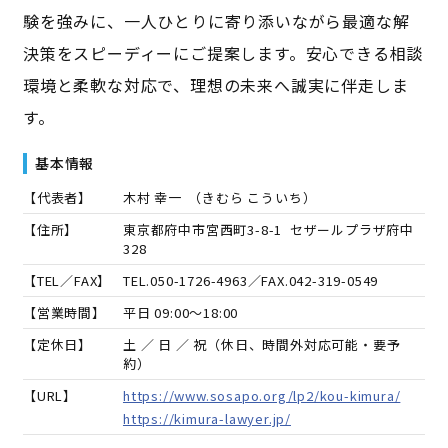
験を強みに、一人ひとりに寄り添いながら最適な解
決策をスピーディーにご提案します。安心できる相談
環境と柔軟な対応で、理想の未来へ誠実に伴走しま
す。
基本情報
【代表者】
木村 幸一
（
きむら こういち
）
【住所】
東京都府中市宮西町3-8-1 セザールプラザ府中
328
【TEL／FAX】
TEL.
050-1726-4963
／FAX.
042-319-0549
【営業時間】
平日 09:00～18:00
【定休日】
土 ／ 日 ／ 祝（休日、時間外対応可能・要予
約）
【URL】
https://www.sosapo.org/lp2/kou-kimura/
https://kimura-lawyer.jp/