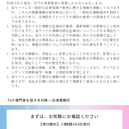
利用された場合、以下の免責事項に同意したものとみなします。
当サイトには一般的な法律知識や事例に関する情報を掲載しております
が、これらの掲載情報は制作時点において、一般的な情報提供を目的と
したものであり、法律的なアドバイスや個別の事例への適用を行うもの
ではありません。
当社は、当サイトの情報の正確性の確保、最新情報への更新などに努め
ておりますが、当サイトの情報内容の正確性についていかなる保証も一
切致しません。当サイトの利用により利用者に何らかの損害が生じて
も、当社の故意又は重過失による場合を除き、当社として一切の責任を
負いません。情報の利用については利用者が一切の責任を負うこととし
ます。
当サイトの情報は、予告なしに変更されることがあります。変更によっ
て利用者に何らかの損害が生じても、当社の故意又は重過失による場合
を除き、当社として一切の責任を負いません。
当サイトに記載の情報、記事、寄稿文・プロフィールなど、すべてのコ
ンテンツの無断複写・転載・公衆送信等を禁じます。
当サイトにおいて不適切な情報や誤った情報を見つけた場合には、お手
数ですが、当社のお問い合わせ窓口まで情報をご提供いただけると幸い
です。
TOP
専門家を探す
木村幸一法律事務所
まずは、お気軽にお電話ください
【受付無料】24時間365日受付