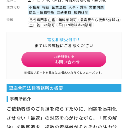
注力分野
不動産
相続
企業法務
人事・労務
労働問題
借金・債務整理
交通事故
知的財産
特徴
男性専門家在籍
無料相談可
最寄駅から徒歩5分以内
土日祝日相談可
平日19時以降相談可
電話相談受付中！
まずはお気軽にご相談ください
24時間受付中
お問い合わせ
※相談サポートを見たとお伝えいただくとスムーズです。
銀座合同法律事務所
の概要
事務所紹介
ご依頼者様のご負担を減らすために、問題を長期化
させない「最速」の対応を心がけながら、「真の解
決」を徹底追求。複数の資格者がそれぞれの注力分