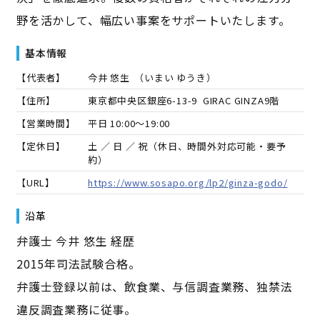
野を活かして、幅広い事案をサポートいたします。
基本情報
【代表者】
今井 悠生
（
いまい ゆうき
）
【住所】
東京都中央区銀座6-13-9 GIRAC GINZA9階
【営業時間】
平日 10:00～19:00
【定休日】
土 ／ 日 ／ 祝（休日、時間外対応可能・要予
約）
【URL】
https://www.sosapo.org/lp2/ginza-godo/
沿革
弁護士 今井 悠生 経歴
2015年司法試験合格。
弁護士登録以前は、飲食業、与信調査業務、独禁法
違反調査業務に従事。