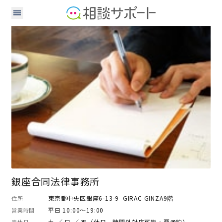
弁護士
銀座合同法律事務所
東京都中央区銀座6-13-9 GIRAC GINZA9階
住所
平日 10:00～19:00
営業時間
土 ／ 日 ／ 祝（休日、時間外対応可能・要予約）
定休日