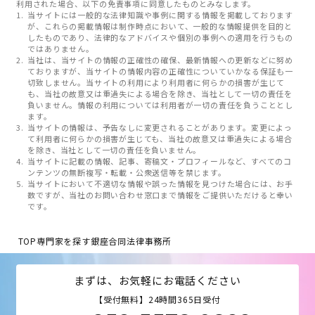
利用された場合、以下の免責事項に同意したものとみなします。
当サイトには一般的な法律知識や事例に関する情報を掲載しております
が、これらの掲載情報は制作時点において、一般的な情報提供を目的と
したものであり、法律的なアドバイスや個別の事例への適用を行うもの
ではありません。
当社は、当サイトの情報の正確性の確保、最新情報への更新などに努め
ておりますが、当サイトの情報内容の正確性についていかなる保証も一
切致しません。当サイトの利用により利用者に何らかの損害が生じて
も、当社の故意又は重過失による場合を除き、当社として一切の責任を
負いません。情報の利用については利用者が一切の責任を負うこととし
ます。
当サイトの情報は、予告なしに変更されることがあります。変更によっ
て利用者に何らかの損害が生じても、当社の故意又は重過失による場合
を除き、当社として一切の責任を負いません。
当サイトに記載の情報、記事、寄稿文・プロフィールなど、すべてのコ
ンテンツの無断複写・転載・公衆送信等を禁じます。
当サイトにおいて不適切な情報や誤った情報を見つけた場合には、お手
数ですが、当社のお問い合わせ窓口まで情報をご提供いただけると幸い
です。
TOP
専門家を探す
銀座合同法律事務所
まずは、お気軽にお電話ください
【受付無料】24時間365日受付