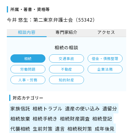
所属・著書・資格等
今井 悠生：第二東京弁護士会（55342）
相談内容
専門家紹介
アクセス
相続の相談
相続
交通事故
借金・債務整理
労働問題
不動産
企業法務
人事・労務
知的財産
対応カテゴリー
家族信託
相続トラブル
遺産の使い込み
遺留分
相続放棄
相続手続き
相続財産調査
相続登記
代襲相続
生前対策
遺言
相続税対策
成年後見