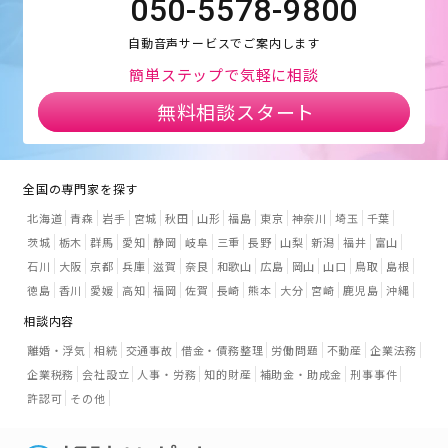
050-5578-9800
自動音声サービスでご案内します
簡単ステップで気軽に相談
無料相談スタート
全国の専門家を探す
北海道
青森
岩手
宮城
秋田
山形
福島
東京
神奈川
埼玉
千葉
茨城
栃木
群馬
愛知
静岡
岐阜
三重
長野
山梨
新潟
福井
富山
石川
大阪
京都
兵庫
滋賀
奈良
和歌山
広島
岡山
山口
鳥取
島根
徳島
香川
愛媛
高知
福岡
佐賀
長崎
熊本
大分
宮崎
鹿児島
沖縄
相談内容
離婚・浮気
相続
交通事故
借金・債務整理
労働問題
不動産
企業法務
企業税務
会社設立
人事・労務
知的財産
補助金・助成金
刑事事件
許認可
その他