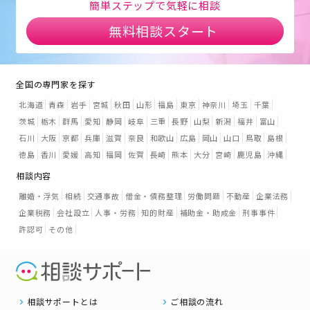
簡単ステップで気軽に相談
無料相談スタート
全国の専門家を探す
北海道
青森
岩手
宮城
秋田
山形
福島
東京
神奈川
埼玉
千葉
茨城
栃木
群馬
愛知
静岡
岐阜
三重
長野
山梨
新潟
福井
富山
石川
大阪
京都
兵庫
滋賀
奈良
和歌山
広島
岡山
山口
鳥取
島根
徳島
香川
愛媛
高知
福岡
佐賀
長崎
熊本
大分
宮崎
鹿児島
沖縄
相談内容
離婚・浮気
相続
交通事故
借金・債務整理
労働問題
不動産
企業法務
企業税務
会社設立
人事・労務
知的財産
補助金・助成金
刑事事件
許認可
その他
相談サポートとは
ご相談の流れ