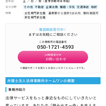
土 ／ 日 ／ 祝（夏季休暇年末年始）
定休日
注力分野
その他
不動産
企業法務
離婚・浮気
交通事故
相続
特徴
女性専門家在籍
最寄駅から徒歩5分以内
無料相談可
男性専門家在籍
電話相談受付中！
まずはお気軽にご相談ください
この事務所の電話番号
050-1721-4593
24時間受付中
お問い合わせ
※相談サポートを見たとお伝えいただくとスムーズです。
弁護士法人法律事務所ホームワン
の概要
事務所紹介
法律サービスをもっと身近なものにしていきたいと
思っています。あなたの「踏み出す一歩」を支えま