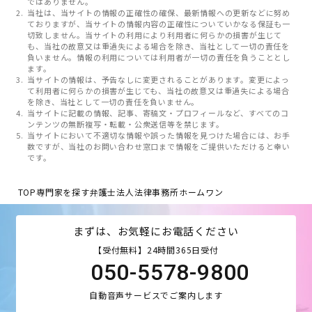
ではありません。
当社は、当サイトの情報の正確性の確保、最新情報への更新などに努め
ておりますが、当サイトの情報内容の正確性についていかなる保証も一
切致しません。当サイトの利用により利用者に何らかの損害が生じて
も、当社の故意又は重過失による場合を除き、当社として一切の責任を
負いません。情報の利用については利用者が一切の責任を負うこととし
ます。
当サイトの情報は、予告なしに変更されることがあります。変更によっ
て利用者に何らかの損害が生じても、当社の故意又は重過失による場合
を除き、当社として一切の責任を負いません。
当サイトに記載の情報、記事、寄稿文・プロフィールなど、すべてのコ
ンテンツの無断複写・転載・公衆送信等を禁じます。
当サイトにおいて不適切な情報や誤った情報を見つけた場合には、お手
数ですが、当社のお問い合わせ窓口まで情報をご提供いただけると幸い
です。
TOP
専門家を探す
弁護士法人法律事務所ホームワン
まずは、お気軽にお電話ください
【受付無料】24時間365日受付
050-5578-9800
自動音声サービスでご案内します