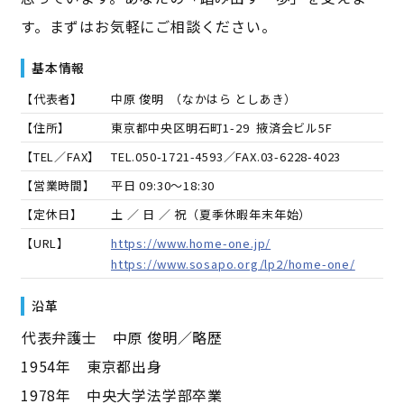
す。まずはお気軽にご相談ください。
基本情報
【代表者】
中原 俊明
（
なかはら としあき
）
【住所】
東京都中央区明石町1-29 掖済会ビル5F
【TEL／FAX】
TEL.
050-1721-4593
／FAX.
03-6228-4023
【営業時間】
平日 09:30～18:30
【定休日】
土 ／ 日 ／ 祝（夏季休暇年末年始）
【URL】
https://www.home-one.jp/
https://www.sosapo.org/lp2/home-one/
沿革
――代表弁護士 中原 俊明／略歴――
1954年 東京都出身
1978年 中央大学法学部卒業