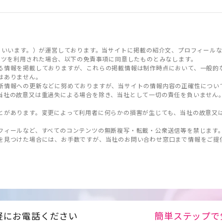
といいます。）が運営しております。当サイトに掲載の紹介文、プロフィールな
ンツを利用された場合、以下の免責事項に同意したものとみなします。
る情報を掲載しておりますが、これらの掲載情報は制作時点において、一般的
はありません。
新情報への更新などに努めておりますが、当サイトの情報内容の正確性につい
当社の故意又は重過失による場合を除き、当社として一切の責任を負いません
とがあります。変更によって利用者に何らかの損害が生じても、当社の故意又
フィールなど、すべてのコンテンツの無断複写・転載・公衆送信等を禁じます
を見つけた場合には、お手数ですが、当社のお問い合わせ窓口まで情報をご提
軽にお電話ください
簡単ステップで