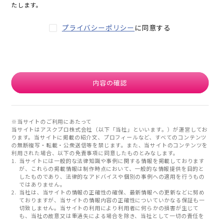
たします。
プライバシーポリシー
に同意する
内容の確認
※当サイトのご利用にあたって
当サイトはアスクプロ株式会社（以下「当社」といいます。）が運営してお
ります。当サイトに掲載の紹介文、プロフィールなど、すべてのコンテンツ
の無断複写・転載・公衆送信等を禁じます。また、当サイトのコンテンツを
利用された場合、以下の免責事項に同意したものとみなします。
当サイトには一般的な法律知識や事例に関する情報を掲載しております
が、これらの掲載情報は制作時点において、一般的な情報提供を目的と
したものであり、法律的なアドバイスや個別の事例への適用を行うもの
ではありません。
当社は、当サイトの情報の正確性の確保、最新情報への更新などに努め
ておりますが、当サイトの情報内容の正確性についていかなる保証も一
切致しません。当サイトの利用により利用者に何らかの損害が生じて
も、当社の故意又は重過失による場合を除き、当社として一切の責任を