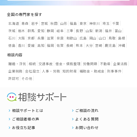
全国の専門家を探す
北海道
青森
岩手
宮城
秋田
山形
福島
東京
神奈川
埼玉
千葉
茨城
栃木
群馬
愛知
静岡
岐阜
三重
長野
山梨
新潟
福井
富山
石川
大阪
京都
兵庫
滋賀
奈良
和歌山
広島
岡山
山口
鳥取
島根
徳島
香川
愛媛
高知
福岡
佐賀
長崎
熊本
大分
宮崎
鹿児島
沖縄
相談内容
離婚・浮気
相続
交通事故
借金・債務整理
労働問題
不動産
企業法務
企業税務
会社設立
人事・労務
知的財産
補助金・助成金
刑事事件
許認可
その他
相談サポートとは
ご相談の流れ
ご相談者様の声
よくある質問
お役立ち記事
お問い合わせ