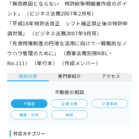
「無効原因とならない 特許紛争明細書作成のポイ
ント」 （ビジネス法務2007年2月号）
「平成18年特許法改正 シフト補正禁止後の特許申
請対策」 （ビジネス法務2007年9月号）
「先使用権制度の円滑な活用に向けて－戦略的なノ
ウハウ管理のために」 （商事法務別冊NBL・
No.111） （単行本） （作成メンバー）
相談内容
専門家紹介
アクセス
不動産の相談
不動産
企業法務
交通事故
離婚・浮気
相続
対応カテゴリー