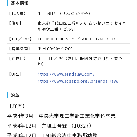
基本情報
【代表者】
千且 和也
（
せんだ かずや
）
【住所】
東京都千代田区二番町5-6 あいおいニッセイ同
和損保二番町ビル8F
【TEL／FAX】
TEL.
050-3188-5375
／FAX.
03-3261-7337
【営業時間】
平日 09:00～17:00
【定休日】
土 ／ 日 ／ 祝（休日、時間外対応可能・要予
約）
【URL】
https://www.sendalaw.com/
https://www.sosapo.org/lp/senda_law/
沿革
【経歴】
平成4年3月 中央大学理工学部工業化学科卒業
平成4年12月 弁理士登録 （10327）
平成4年12月 TMI総合法律事務所勤務