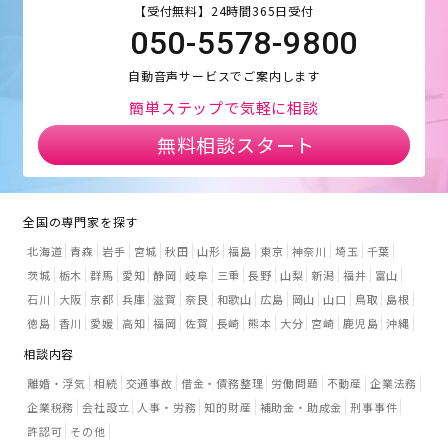
【受付無料】24時間365日受付
050-5578-9800
自動音声サービスでご案内します
簡単ステップで気軽に相談
無料相談スタート
全国の専門家を探す
北海道
青森
岩手
宮城
秋田
山形
福島
東京
神奈川
埼玉
千葉
茨城
栃木
群馬
愛知
静岡
岐阜
三重
長野
山梨
新潟
福井
富山
石川
大阪
京都
兵庫
滋賀
奈良
和歌山
広島
岡山
山口
鳥取
島根
徳島
香川
愛媛
高知
福岡
佐賀
長崎
熊本
大分
宮崎
鹿児島
沖縄
相談内容
離婚・浮気
相続
交通事故
借金・債務整理
労働問題
不動産
企業法務
企業税務
会社設立
人事・労務
知的財産
補助金・助成金
刑事事件
許認可
その他