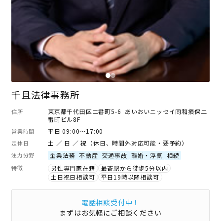
千且法律事務所
東京都千代田区二番町5-6 あいおいニッセイ同和損保二
住所
番町ビル8F
平日 09:00～17:00
営業時間
土 ／ 日 ／ 祝（休日、時間外対応可能・要予約）
定休日
注力分野
企業法務
不動産
交通事故
離婚・浮気
相続
特徴
男性専門家在籍
最寄駅から徒歩5分以内
土日祝日相談可
平日19時以降相談可
電話相談受付中！
まずはお気軽にご相談ください