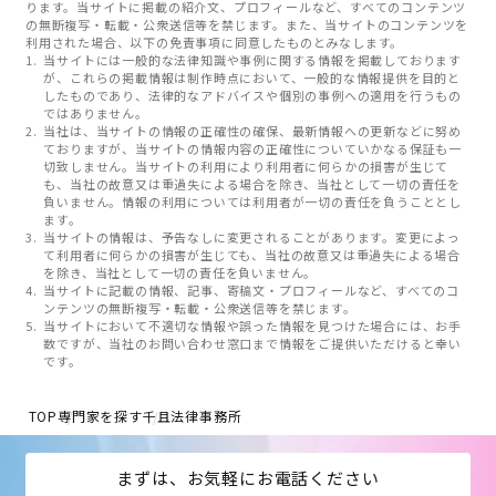
ります。当サイトに掲載の紹介文、プロフィールなど、すべてのコンテンツ
の無断複写・転載・公衆送信等を禁じます。また、当サイトのコンテンツを
利用された場合、以下の免責事項に同意したものとみなします。
当サイトには一般的な法律知識や事例に関する情報を掲載しております
が、これらの掲載情報は制作時点において、一般的な情報提供を目的と
したものであり、法律的なアドバイスや個別の事例への適用を行うもの
ではありません。
当社は、当サイトの情報の正確性の確保、最新情報への更新などに努め
ておりますが、当サイトの情報内容の正確性についていかなる保証も一
切致しません。当サイトの利用により利用者に何らかの損害が生じて
も、当社の故意又は重過失による場合を除き、当社として一切の責任を
負いません。情報の利用については利用者が一切の責任を負うこととし
ます。
当サイトの情報は、予告なしに変更されることがあります。変更によっ
て利用者に何らかの損害が生じても、当社の故意又は重過失による場合
を除き、当社として一切の責任を負いません。
当サイトに記載の情報、記事、寄稿文・プロフィールなど、すべてのコ
ンテンツの無断複写・転載・公衆送信等を禁じます。
当サイトにおいて不適切な情報や誤った情報を見つけた場合には、お手
数ですが、当社のお問い合わせ窓口まで情報をご提供いただけると幸い
です。
TOP
専門家を探す
千且法律事務所
まずは、お気軽にお電話ください