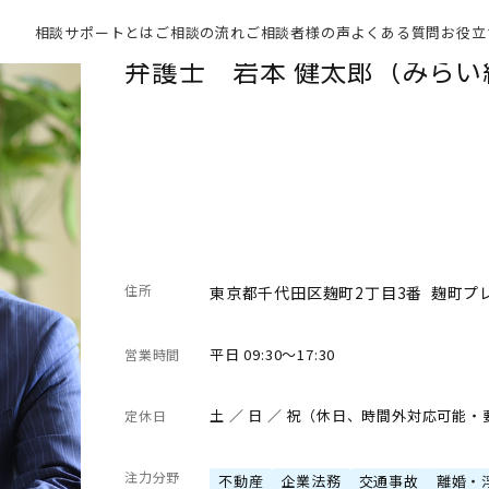
相談サポートとは
ご相談の流れ
ご相談者様の声
よくある質問
お役立
弁護士 岩本 健太郎（みら
住所
東京都千代田区麹町2丁目3番 麹町プ
平日 09:30～17:30
営業時間
土 ／ 日 ／ 祝（休日、時間外対応可能
定休日
注力分野
不動産
企業法務
交通事故
離婚・