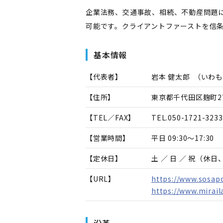
企業法務、交通事故、相続、不動産問題
可能です。クライアントファーストを信
基本情報
【代表者】
岩本 健太郎
（
いわも
【住所】
東京都千代田区麹町2
【TEL／FAX】
TEL.
050-1721-3233
【営業時間】
平日 09:30～17:30
【定休日】
土 ／ 日 ／ 祝（休
【URL】
https://www.sosap
https://www.mirail