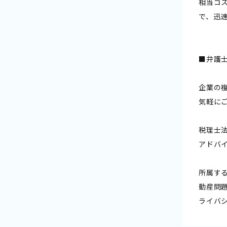
相当コ
で、迅
■弁護士
企業の
気軽に
税理士
アドバ
所属す
動産問
ライバ