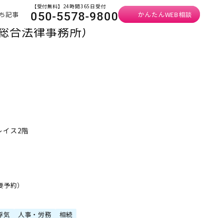
【受付無料】24時間365日受付
ち記事
かんたんWEB相談
050-5578-9800
い総合法律事務所）
レイス2階
・要予約）
浮気
人事・労務
相続