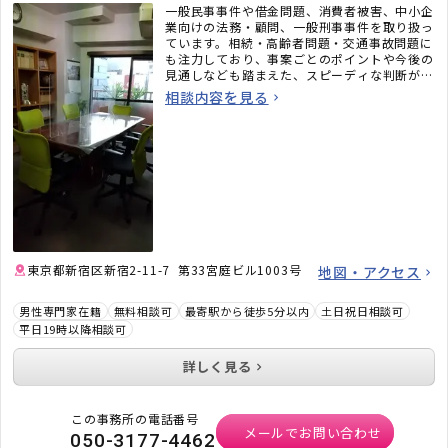
一般民事事件や借金問題、消費者被害、中小企
業向けの法務・顧問、一般刑事事件を取り扱っ
ています。相続・高齢者問題・交通事故問題に
も注力しており、事案ごとのポイントや今後の
見通しなども踏まえた、スピーディな判断が可
能です。弁護士としての信条は「依頼を受けた
相談内容を見る
ときの見通しを誤らないこと」、そして「スピ
ード感をもって仕事をすること」です。何かあ
ったら、一人で悩まずに、まずは私たちに相談
してください。
東京都新宿区新宿2-11-7 第33宮庭ビル1003号
地図・アクセス
男性専門家在籍
無料相談可
最寄駅から徒歩5分以内
土日祝日相談可
平日19時以降相談可
詳しく見る
この事務所の電話番号
メールでお問い合わせ
050-3177-4462