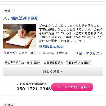
弁護士
八丁堀東法律事務所
どのようなご相談もじっくりお話を伺うこと、
丁寧に説明することを心掛けています。ご依頼
者様に満足いただけるよう全力で問題解決に取
り組んでいます。「誰よりも身近に感じていた
だける弁護士」を目指しています。
相談内容を見る
東京都中央区八丁堀2-30-16 丸高八丁堀ビル
地図・アクセス
男性専門家在籍
無料相談可
土日祝日相談可
平日19時以降相談可
詳しく見る
この事務所の電話番号
メールでお問い合わせ
050-1721-2346
弁護士