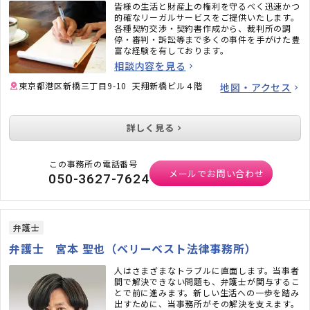
皆様の生活と財産上の権利を守るべく迅速かつ
的確なリーガルサービスをご提供いたします。
各種契約交渉・契約書作成から、裁判所の調
停・審判・訴訟等まで多くの事件を手がけた豊
富な経験を有しております。
相談内容を見る
東京都港区新橋三丁目9-10 天翔新橋ビル４階
地図・アクセス
詳しく見る
この事務所の電話番号
メールでお問い合わせ
050-3627-7624
弁護士
弁護士 宮本 聖也（ベリーベスト法律事務所）
人はさまざまなトラブルに直面します。当事者
間で解決できない問題も、弁護士が関与するこ
とで前に進みます。新しい生活への一歩を踏み
出すために、当事務所がその解決を支えます。