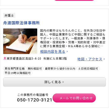
弁護士
舟渡国際法律事務所
国内の案件はもちろんのこと、在外及び在日中
国人、中国企業案件など中国に関するご相談も
サポートいたします。一般民事・刑事事件・債
権回収・投資紛争・労務・知的財産・対中進出
に関する業務全般・M＆A等あらゆる領域に対
応可能です。
相談内容を見る
東京都豊島区高田3-4-10 布施ビル本館3階
地図・アクセス
男性専門家在籍
無料相談可
最寄駅から徒歩5分以内
土日祝日相談可
平日19時以降相談可
詳しく見る
この事務所の電話番号
メールでお問い合わせ
050-1720-3121