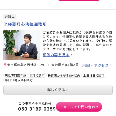
弁護士
池袋副都心法律事務所
ご依頼者のお悩みに親身かつ迅速な対応を心掛
けています。依頼者の希望を最大限叶えるため
の方針を検討・ご提案いたします。受任時に解
決や判決の見通しを丁寧に説明し、事件後のア
フターケアにも対応しています。
相談内容を見る
東京都豊島区西池袋3-29-12 大地屋ビル6階A号
地図・アクセス
男性専門家在籍
無料相談可
最寄駅から徒歩5分以内
土日祝日相談可
平日19時以降相談可
詳しく見る
この事務所の電話番号
メールでお問い合わせ
050-3189-0359