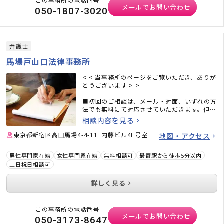
この事務所の電話番号
メールでお問い合わせ
050-1807-3020
弁護士
馬場戸山口法律事務所
< < 当事務所のページをご覧いただき、ありが
とうございます > >
■初回のご相談は、メール・対面、いずれの方
法でも無料にて対応させていただきます。但
し、電話でのご相談に限り、1時間につき
相談内容を見る
5,000円 （税別） を頂戴いたします。また、
費用の お見積りについても無料となります。
東京都新宿区高田馬場4-4-11 内藤ビル4E号室
地図・アクセス
■事前に ご連絡・ご予約をいただけば、営業
男性専門家在籍
女性専門家在籍
無料相談可
最寄駅から徒歩5分以内
時間外・土日祝日のご相談についても対応いた
土日祝日相談可
します。お仕事がご多忙、介護が必要な親御さ
んがいらっしゃるなどのご事情から、平日の日
中にお時間をとることが難しい・・・とお悩み
詳しく見る
のお客様も、どうぞ ご安心ください。
※お電話でご連絡をいただく際は、 “相談サポ
この事務所の電話番号
ートサイトを見た” とお伝えいただきますと話
メールでお問い合わせ
050-3173-8647
がスムーズです。