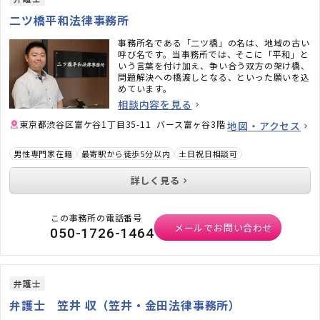
二ツ橋平和法律事務所
事務所名である「二ツ橋」の名は、地域の古い
呼び名です。当事務所では、そこに「平和」と
いう言葉を付け加え、争い合う双方の架け橋、
問題解決への橋渡しとなる、といった願いを込
めています。
相談内容を見る
東京都渋谷区富ケ谷1丁目35-11 バース富ヶ谷3階
地図・アクセス
男性専門家在籍
最寄駅から徒歩5分以内
土日祝日相談可
詳しく見る
この事務所の電話番号
メールでお問い合わせ
050-1726-1464
弁護士
弁護士 笠井 収（笠井・金田法律事務所）