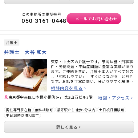
この事務所の電話番号
メールでお問い合わせ
050-3161-0448
弁護士
弁護士 大谷 和大
東京・中央区の弁護士です。予防法務・刑事事
件・労働問題・不動産問題に豊富な実績があり
ます。ご連絡を含め、弁護士本人がすべて対応
し「相談しやすい」「すぐにつながる」と評判
です。お話を丁寧に伺い、分かりやすく解決策
をご提案します。
相談内容を見る
東京都中央区日本橋小網町6-7 第2山万ビル3階
地図・アクセス
男性専門家在籍
無料相談可
最寄駅から徒歩5分以内
土日祝日相談可
平日19時以降相談可
詳しく見る