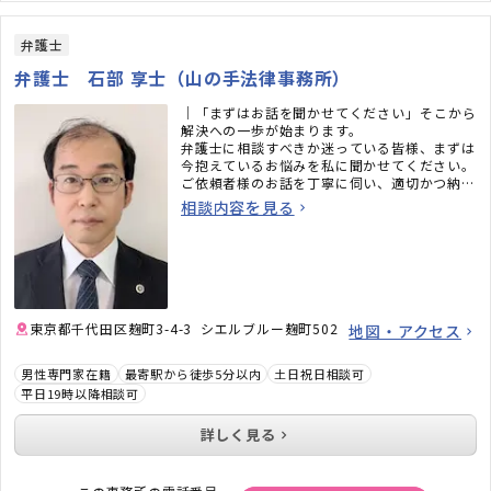
弁護士
弁護士 石部 享士（山の手法律事務所）
｜「まずはお話を聞かせてください」――そこから
解決への一歩が始まります。
弁護士に相談すべきか迷っている皆様、まずは
今抱えているお悩みを私に聞かせてください。
ご依頼者様のお話を丁寧に伺い、適切かつ納得
できる解決策を一緒に探させていただきます。
相談内容を見る
「穏やか」と言われることも多い弁護士ですの
で、安心してご相談ください。
東京都千代田区麹町3-4-3 シエルブルー麹町502
地図・アクセス
男性専門家在籍
最寄駅から徒歩5分以内
土日祝日相談可
平日19時以降相談可
詳しく見る