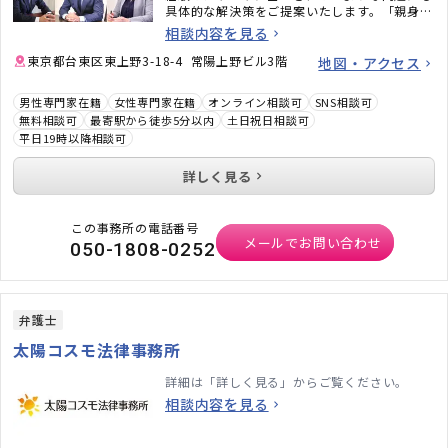
具体的な解決策をご提案いたします。「親身に
話を聞いてもらえた」「安心して任せられた」
相談内容を見る
と言っていただくことも多い事務所ですので、
安心してご相談ください。
東京都台東区東上野3-18-4 常陽上野ビル3階
地図・アクセス
男性専門家在籍
女性専門家在籍
オンライン相談可
SNS相談可
無料相談可
最寄駅から徒歩5分以内
土日祝日相談可
平日19時以降相談可
詳しく見る
この事務所の電話番号
メールでお問い合わせ
050-1808-0252
弁護士
太陽コスモ法律事務所
詳細は「詳しく見る」からご覧ください。
相談内容を見る