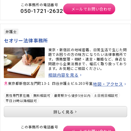
この事務所の電話番号
メールでお問い合わせ
050-1721-2632
弁護士
セオリー法律事務所
東京・新宿区の地域密着、日常生活で生じた問
題でお困りの方の味方になりたい法律事務所で
す。債務整理・相続・遺言・離婚など、身近な
問題から企業法務まで、幅広く取り扱っており
ます。お気軽にご相談ください。
相談内容を見る
東京都新宿区左門町13-1 四谷弁護士ビル203号室
地図・アクセス
男性専門家在籍
無料相談可
最寄駅から徒歩5分以内
土日祝日相談可
平日19時以降相談可
詳しく見る
この事務所の電話番号