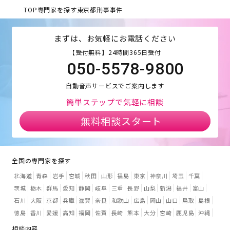
TOP
専門家を探す
東京都
刑事事件
まずは、お気軽にお電話ください
【受付無料】24時間365日受付
050-5578-9800
自動音声サービスでご案内します
簡単ステップで気軽に相談
無料相談スタート
全国の専門家を探す
北海道
青森
岩手
宮城
秋田
山形
福島
東京
神奈川
埼玉
千葉
茨城
栃木
群馬
愛知
静岡
岐阜
三重
長野
山梨
新潟
福井
富山
石川
大阪
京都
兵庫
滋賀
奈良
和歌山
広島
岡山
山口
鳥取
島根
徳島
香川
愛媛
高知
福岡
佐賀
長崎
熊本
大分
宮崎
鹿児島
沖縄
相談内容