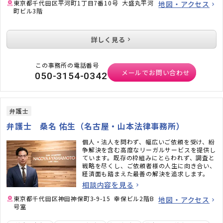
東京都千代田区平河町1丁目7番10号 大盛丸平河
地図・アクセス
町ビル3階
詳しく見る
この事務所の電話番号
メールでお問い合わせ
050-3154-0342
弁護士
弁護士 桑名 佑生（名古屋・山本法律事務所）
個人・法人を問わず、幅広いご依頼を受け、紛
争解決を含む高度なリーガルサービスを提供し
ています。既存の枠組みにとらわれず、調査と
戦略を尽くし、ご依頼者様の人生に向き合い、
経済面も踏まえた最善の解決を追求します。
相談内容を見る
東京都千代田区神田神保町3-9-15 幸保ビル2階B
地図・アクセス
号室