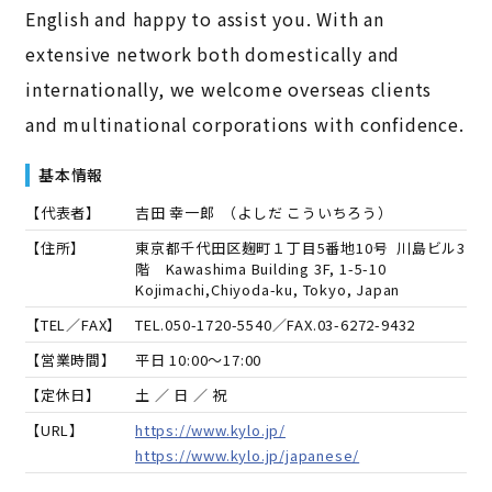
English and happy to assist you. With an
extensive network both domestically and
internationally, we welcome overseas clients
and multinational corporations with confidence.
基本情報
【代表者】
吉田 幸一郎
（
よしだ こういちろう
）
【住所】
東京都千代田区麹町１丁目5番地10号 川島ビル3
階 Kawashima Building 3F, 1-5-10
Kojimachi,Chiyoda-ku, Tokyo, Japan
【TEL／FAX】
TEL.
050-1720-5540
／FAX.
03-6272-9432
【営業時間】
平日 10:00～17:00
【定休日】
土 ／ 日 ／ 祝
【URL】
https://www.kylo.jp/
https://www.kylo.jp/japanese/