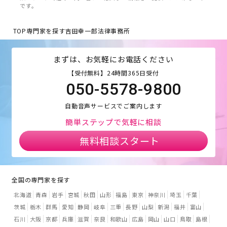
です。
TOP
専門家を探す
吉田幸一郎法律事務所
まずは、お気軽にお電話ください
【受付無料】24時間365日受付
050-5578-9800
自動音声サービスでご案内します
簡単ステップで気軽に相談
無料相談スタート
全国の専門家を探す
北海道
青森
岩手
宮城
秋田
山形
福島
東京
神奈川
埼玉
千葉
茨城
栃木
群馬
愛知
静岡
岐阜
三重
長野
山梨
新潟
福井
富山
石川
大阪
京都
兵庫
滋賀
奈良
和歌山
広島
岡山
山口
鳥取
島根