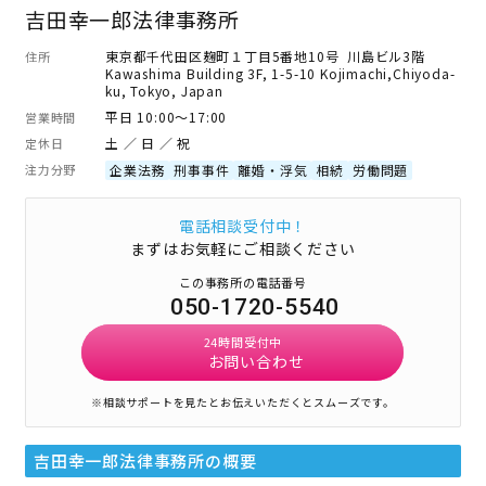
吉田幸一郎法律事務所
東京都千代田区麹町１丁目5番地10号 川島ビル3階
住所
Kawashima Building 3F, 1-5-10 Kojimachi,Chiyoda-
ku, Tokyo, Japan
平日 10:00～17:00
営業時間
土 ／ 日 ／ 祝
定休日
注力分野
企業法務
刑事事件
離婚・浮気
相続
労働問題
電話相談受付中！
まずはお気軽にご相談ください
この事務所の電話番号
050-1720-5540
24時間受付中
お問い合わせ
※相談サポートを見たとお伝えいただくとスムーズです。
吉田幸一郎法律事務所
の概要