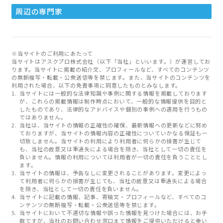
周辺の専門家
※当サイトのご利用にあたって
当サイトはアスクプロ株式会社（以下「当社」といいます。）が運営してお
ります。当サイトに掲載の紹介文、プロフィールなど、すべてのコンテンツ
の無断複写・転載・公衆送信等を禁じます。また、当サイトのコンテンツを
利用された場合、以下の免責事項に同意したものとみなします。
当サイトには一般的な法律知識や事例に関する情報を掲載しております
が、これらの掲載情報は制作時点において、一般的な情報提供を目的と
したものであり、法律的なアドバイスや個別の事例への適用を行うもの
ではありません。
当社は、当サイトの情報の正確性の確保、最新情報への更新などに努め
ておりますが、当サイトの情報内容の正確性についていかなる保証も一
切致しません。当サイトの利用により利用者に何らかの損害が生じて
も、当社の故意又は重過失による場合を除き、当社として一切の責任を
負いません。情報の利用については利用者が一切の責任を負うこととし
ます。
当サイトの情報は、予告なしに変更されることがあります。変更によっ
て利用者に何らかの損害が生じても、当社の故意又は重過失による場合
を除き、当社として一切の責任を負いません。
当サイトに記載の情報、記事、寄稿文・プロフィールなど、すべてのコ
ンテンツの無断複写・転載・公衆送信等を禁じます。
当サイトにおいて不適切な情報や誤った情報を見つけた場合には、お手
数ですが、当社のお問い合わせ窓口まで情報をご提供いただけると幸い