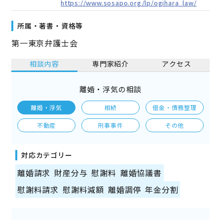
https://www.sosapo.org/lp/ogihara_law/
所属・著書・資格等
第一東京弁護士会
相談内容
専門家紹介
アクセス
離婚・浮気の相談
離婚・浮気
相続
借金・債務整理
不動産
刑事事件
その他
対応カテゴリー
離婚請求
財産分与
慰謝料
離婚協議書
慰謝料請求
慰謝料減額
離婚調停
年金分割