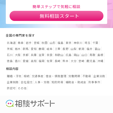
簡単ステップで気軽に相談
無料相談スタート
全国の専門家を探す
北海道
青森
岩手
宮城
秋田
山形
福島
東京
神奈川
埼玉
千葉
茨城
栃木
群馬
愛知
静岡
岐阜
三重
長野
山梨
新潟
福井
富山
石川
大阪
京都
兵庫
滋賀
奈良
和歌山
広島
岡山
山口
鳥取
島根
徳島
香川
愛媛
高知
福岡
佐賀
長崎
熊本
大分
宮崎
鹿児島
沖縄
相談内容
離婚・浮気
相続
交通事故
借金・債務整理
労働問題
不動産
企業法務
企業税務
会社設立
人事・労務
知的財産
補助金・助成金
刑事事件
許認可
その他