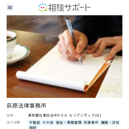
弁護士
荻原法律事務所
東京都台東区谷中3-5-6 ルリアンヴィラ101
住所
注力分野
不動産
その他
借金・債務整理
刑事事件
離婚・浮気
相続