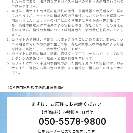
したものであり、法律的なアドバイスや個別の事例への適用を行うもの
ではありません。
当社は、当サイトの情報の正確性の確保、最新情報への更新などに努め
ておりますが、当サイトの情報内容の正確性についていかなる保証も一
切致しません。当サイトの利用により利用者に何らかの損害が生じて
も、当社の故意又は重過失による場合を除き、当社として一切の責任を
負いません。情報の利用については利用者が一切の責任を負うこととし
ます。
当サイトの情報は、予告なしに変更されることがあります。変更によっ
て利用者に何らかの損害が生じても、当社の故意又は重過失による場合
を除き、当社として一切の責任を負いません。
当サイトに記載の情報、記事、寄稿文・プロフィールなど、すべてのコ
ンテンツの無断複写・転載・公衆送信等を禁じます。
当サイトにおいて不適切な情報や誤った情報を見つけた場合には、お手
数ですが、当社のお問い合わせ窓口まで情報をご提供いただけると幸い
です。
TOP
専門家を探す
荻原法律事務所
まずは、お気軽にお電話ください
【受付無料】24時間365日受付
050-5578-9800
自動音声サービスでご案内します