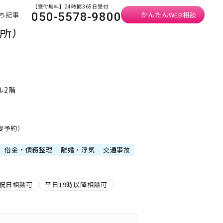
【受付無料】24時間365日受付
ち記事
かんたんWEB相談
050-5578-9800
務所）
ル2階
・要予約）
借金・債務整理
離婚・浮気
交通事故
祝日相談可
平日19時以降相談可