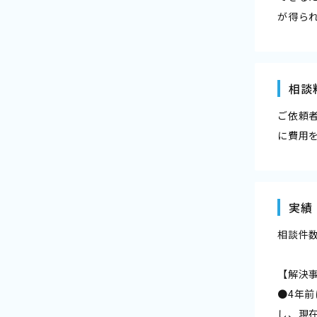
が得ら
相談
ご依頼
に費用
実績
相談件数
【解決
●4年
し、現