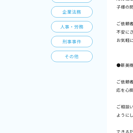
子様の
企業法務
ご依頼
人事・労務
不安に
お気軽
刑事事件
その他
●新英
ご依頼
応を心
ご相談
ように
できる