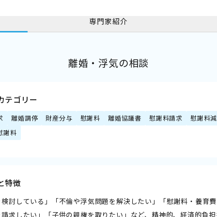
専門家紹介
離婚・浮気の相談
カテゴリー
求
離婚調停
財産分与
慰謝料
離婚協議書
慰謝料請求
慰謝料
慰謝料
と特徴
を検討している」「不倫や浮気問題を解決したい」「慰謝料・養育費
を請求したい」「子供の親権を取りたい」など、精神的、経済的負担