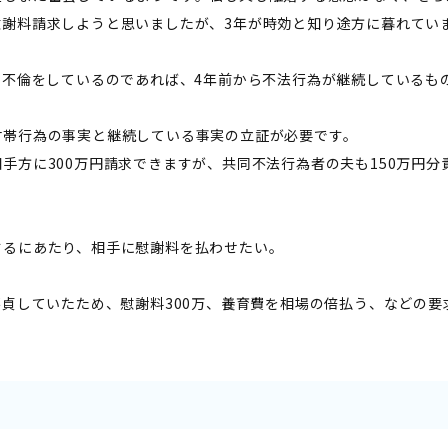
慰謝料請求しようと思いましたが、3年が時効と知り途方に暮れてい
在も不倫をしているのであれば、4年前から不法行為が継続しているも
。
付帯行為の事実と継続している事実の立証が必要です。
相手方に300万円請求できますが、共同不法行為者の夫も150万円
するにあたり、相手に慰謝料を払わせたい。
が不貞していたため、慰謝料300万、養育費を相場の倍払う、などの
。