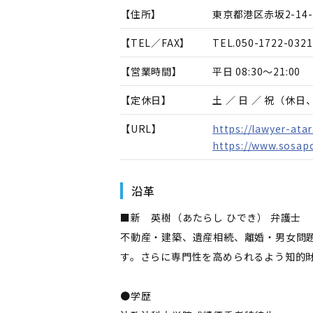
【住所】
東京都港区赤坂2-14-
【TEL／FAX】
TEL.
050-1722-0321
【営業時間】
平日 08:30～21:00
【定休日】
土 ／ 日 ／ 祝（休
【URL】
https://lawyer-ata
https://www.sosapo
沿革
■新 英樹（あたらし ひでき） 弁護士
不動産・建築、遺産相続、離婚・男女問
す。さらに専門性を高められるよう知的
●学歴