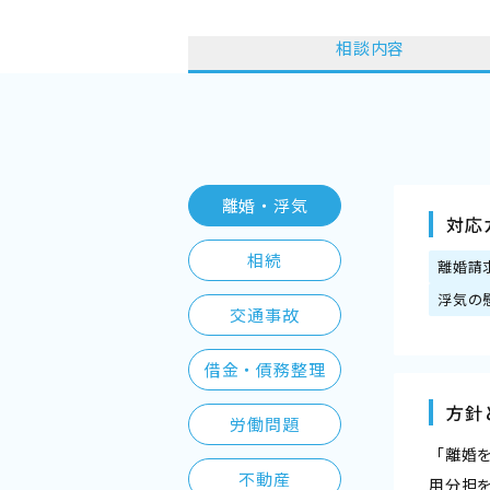
相談内容
離婚・浮気
対応
相続
離婚請
浮気の
交通事故
借金・債務整理
方針
労働問題
「離婚
不動産
用分担