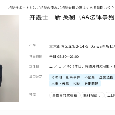
相談サポートとは
ご相談の流れ
ご相談者様の声
よくある質問
お役立
弁護士 新 英樹（AA法律事
住所
東京都港区赤坂2-14-5 Daiwa赤坂ビ
平日 08:30～21:00
営業時間
土 ／ 日 ／ 祝（休日、時間外対応可能
定休日
注力分野
その他
刑事事件
不動産
企業法務
人事・労務
相続
労働問題
特徴
男性専門家在籍
無料相談可
土日