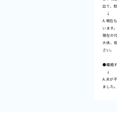
出て、
↓
A.現
います
現在の
大体、
さい。
●離婚
↓
A.夫
ました