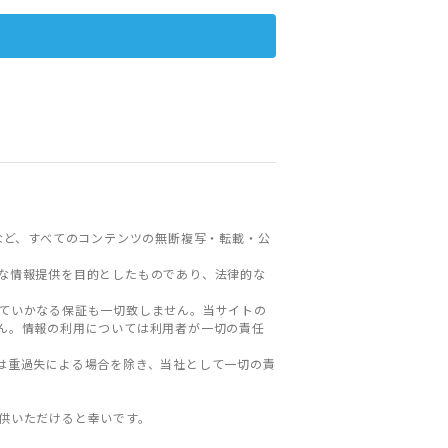
など、すべてのコンテンツの無断複写・転載・公
な情報提供を目的としたものであり、法律的な
ていかなる保証も一切致しません。当サイトの
ん。情報の利用については利用者が一切の責任
は重過失による場合を除き、当社として一切の責
。
供いただけると幸いです。