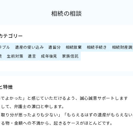
相続の相談
カテゴリー
ラブル
遺産の使い込み
遺留分
相続放棄
相続手続き
相続財産調
続
生前対策
遺言
成年後見
家族信託
と特徴
んでよかった」と感じていただけるよう、誠心誠意サポートします
まして、弁護士の濵口と申します。
の取り分が思ったよりも少ない」「もらえるはずの遺産がもらえない
する物・金額への不満から、起きるケースがほとんどです。