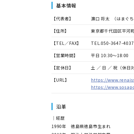
基本情報
【代表者】
濵口 将太
（
はまぐち
【住所】
東京都千代田区平河町2
【TEL／FAX】
TEL.
050-3647-4037
【営業時間】
平日 10:30～18:00
【定休日】
土 ／ 日 ／ 祝（休
【URL】
https://www.renais
https://www.sosap
沿革
｜経歴
1990年 徳島県徳島市生まれ