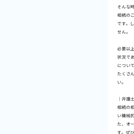
そんな
相続の
です。
せん。
必要以
状況で
につい
たくさ
い。
｜弁護
相続の
い機械
た、オ
す。ぜ