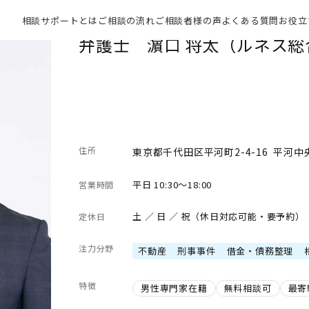
相談サポートとは
ご相談の流れ
ご相談者様の声
よくある質問
お役立
弁護士 濵口 将太（ルネス
住所
東京都千代田区平河町2-4-16 平河中
平日 10:30～18:00
営業時間
土 ／ 日 ／ 祝（休日対応可能・要予約）
定休日
注力分野
不動産
刑事事件
借金・債務整理
特徴
男性専門家在籍
無料相談可
最寄