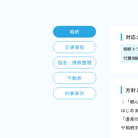
相続
対応
交通事故
相続ト
代襲相
借金・債務整理
不動産
方針
刑事事件
｜「頼
はじめ
「遺産
や相続