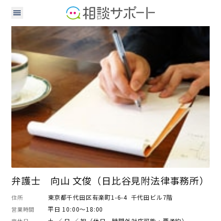
弁護士
弁護士 向山 文俊（日比谷見附法律事務所）
東京都千代田区有楽町1-6-4 千代田ビル7階
住所
平日 10:00～18:00
営業時間
土 ／ 日 ／ 祝（休日、時間外対応可能・要予約）
定休日