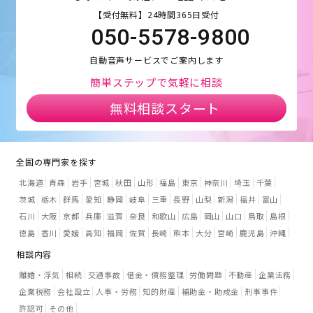
【受付無料】24時間365日受付
050-5578-9800
自動音声サービスでご案内します
簡単ステップで気軽に相談
無料相談スタート
全国の専門家を探す
北海道
青森
岩手
宮城
秋田
山形
福島
東京
神奈川
埼玉
千葉
茨城
栃木
群馬
愛知
静岡
岐阜
三重
長野
山梨
新潟
福井
富山
石川
大阪
京都
兵庫
滋賀
奈良
和歌山
広島
岡山
山口
鳥取
島根
徳島
香川
愛媛
高知
福岡
佐賀
長崎
熊本
大分
宮崎
鹿児島
沖縄
相談内容
離婚・浮気
相続
交通事故
借金・債務整理
労働問題
不動産
企業法務
企業税務
会社設立
人事・労務
知的財産
補助金・助成金
刑事事件
許認可
その他