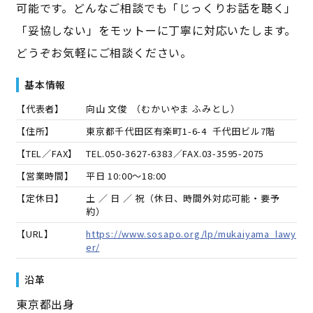
可能です。どんなご相談でも「じっくりお話を聴く」
「妥協しない」をモットーに丁寧に対応いたします。
どうぞお気軽にご相談ください。
基本情報
【代表者】
向山 文俊
（
むかいやま ふみとし
）
【住所】
東京都千代田区有楽町1-6-4 千代田ビル7階
【TEL／FAX】
TEL.
050-3627-6383
／FAX.
03-3595-2075
【営業時間】
平日 10:00～18:00
【定休日】
土 ／ 日 ／ 祝（休日、時間外対応可能・要予
約）
【URL】
https://www.sosapo.org/lp/mukaiyama_lawy
er/
沿革
東京都出身