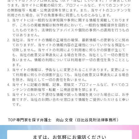
ります。当サイトに掲載の紹介文、プロフィールなど、すべてのコンテンツ
の無断複写・転載・公衆送信等を禁じます。また、当サイトのコンテンツを
利用された場合、以下の免責事項に同意したものとみなします。
当サイトには一般的な法律知識や事例に関する情報を掲載しております
が、これらの掲載情報は制作時点において、一般的な情報提供を目的と
したものであり、法律的なアドバイスや個別の事例への適用を行うもの
ではありません。
当社は、当サイトの情報の正確性の確保、最新情報への更新などに努め
ておりますが、当サイトの情報内容の正確性についていかなる保証も一
切致しません。当サイトの利用により利用者に何らかの損害が生じて
も、当社の故意又は重過失による場合を除き、当社として一切の責任を
負いません。情報の利用については利用者が一切の責任を負うこととし
ます。
当サイトの情報は、予告なしに変更されることがあります。変更によっ
て利用者に何らかの損害が生じても、当社の故意又は重過失による場合
を除き、当社として一切の責任を負いません。
当サイトに記載の情報、記事、寄稿文・プロフィールなど、すべてのコ
ンテンツの無断複写・転載・公衆送信等を禁じます。
当サイトにおいて不適切な情報や誤った情報を見つけた場合には、お手
数ですが、当社のお問い合わせ窓口まで情報をご提供いただけると幸い
です。
TOP
専門家を探す
弁護士 向山 文俊（日比谷見附法律事務所）
まずは、お気軽にお電話ください