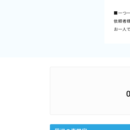
■一つ
依頼者
お一人