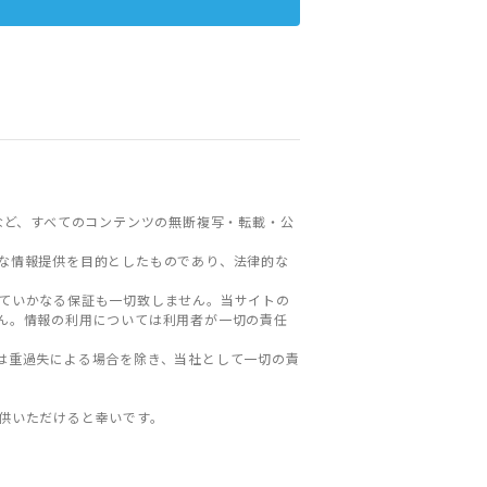
など、すべてのコンテンツの無断複写・転載・公
な情報提供を目的としたものであり、法律的な
ていかなる保証も一切致しません。当サイトの
ん。情報の利用については利用者が一切の責任
は重過失による場合を除き、当社として一切の責
。
供いただけると幸いです。