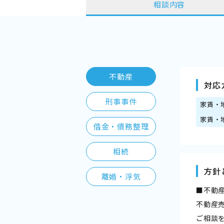
相談内容
不動産
対応
刑事事件
家賃・
家賃・
借金・債務整理
相続
方針
離婚・浮気
■不動
不動産
ご相談