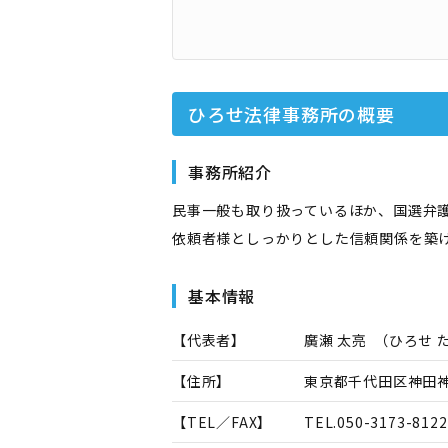
ひろせ法律事務所
の概要
事務所紹介
民事一般も取り扱っているほか、国選弁
依頼者様としっかりとした信頼関係を築
基本情報
【代表者】
廣瀬 太亮
（
ひろせ 
【住所】
東京都千代田区神田神
【TEL／FAX】
TEL.
050-3173-8122