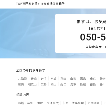
TOP
専門家を探す
ひろせ法律事務所
まずは、お気
【受付無料】
050-
自動音声サー
全国の専門家を探す
北海道
青森
岩手
宮城
秋田
山形
福島
東京
神奈
奈良
和歌山
広島
岡山
山口
鳥取
島根
徳島
香川
相談内容
離婚・浮気
相続
交通事故
借金・債務整理
労働問題