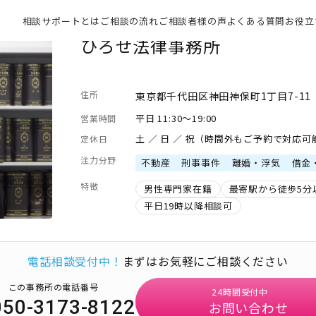
相談サポートとは
ご相談の流れ
ご相談者様の声
よくある質問
お役立
ひろせ法律事務所
住所
東京都千代田区神田神保町1丁目7-11
平日 11:30～19:00
営業時間
土 ／ 日 ／ 祝（時間外もご予約で対応
定休日
注力分野
不動産
刑事事件
離婚・浮気
借金
特徴
男性専門家在籍
最寄駅から徒歩5分
平日19時以降相談可
電話相談受付中！
まずはお気軽にご相談ください
この事務所の電話番号
24時間受付中
050-3173-8122
お問い合わせ