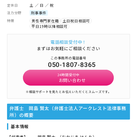
土 ／ 日 ／ 祝
定休日
注力分野
刑事事件
特徴
男性専門家在籍
土日祝日相談可
平日19時以降相談可
電話相談受付中！
まずはお気軽にご相談ください
この事務所の電話番号
050-1807-8365
24時間受付中
お問い合わせ
※相談サポートを見たとお伝えいただくとスムーズです。
弁護士 岡島 賢太（弁護士法人アークレスト法律事務
所）
の概要
基本情報
【代表者】
岡島 賢太
（
おかじま けんた
）