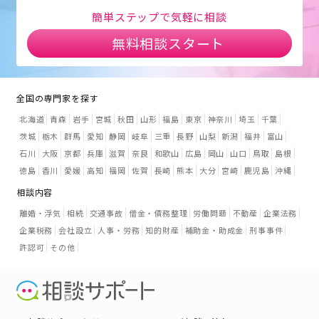
簡単ステップで気軽に相談
無料相談スタート
全国の専門家を探す
北海道
青森
岩手
宮城
秋田
山形
福島
東京
神奈川
埼玉
千葉
茨城
栃木
群馬
愛知
静岡
岐阜
三重
長野
山梨
新潟
福井
富山
石川
大阪
京都
兵庫
滋賀
奈良
和歌山
広島
岡山
山口
鳥取
島根
徳島
香川
愛媛
高知
福岡
佐賀
長崎
熊本
大分
宮崎
鹿児島
沖縄
相談内容
離婚・浮気
相続
交通事故
借金・債務整理
労働問題
不動産
企業法務
企業税務
会社設立
人事・労務
知的財産
補助金・助成金
刑事事件
許認可
その他