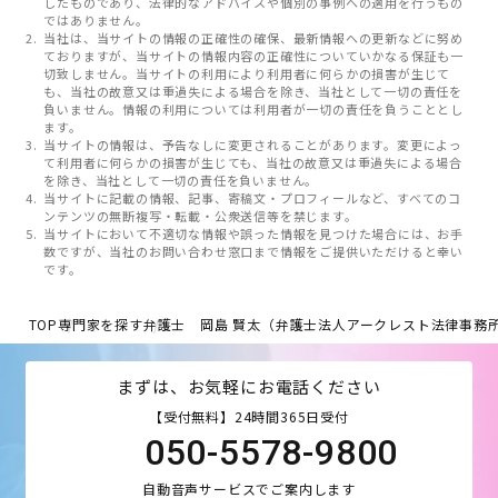
したものであり、法律的なアドバイスや個別の事例への適用を行うもの
ではありません。
当社は、当サイトの情報の正確性の確保、最新情報への更新などに努め
ておりますが、当サイトの情報内容の正確性についていかなる保証も一
切致しません。当サイトの利用により利用者に何らかの損害が生じて
も、当社の故意又は重過失による場合を除き、当社として一切の責任を
負いません。情報の利用については利用者が一切の責任を負うこととし
ます。
当サイトの情報は、予告なしに変更されることがあります。変更によっ
て利用者に何らかの損害が生じても、当社の故意又は重過失による場合
を除き、当社として一切の責任を負いません。
当サイトに記載の情報、記事、寄稿文・プロフィールなど、すべてのコ
ンテンツの無断複写・転載・公衆送信等を禁じます。
当サイトにおいて不適切な情報や誤った情報を見つけた場合には、お手
数ですが、当社のお問い合わせ窓口まで情報をご提供いただけると幸い
です。
TOP
専門家を探す
弁護士 岡島 賢太（弁護士法人アークレスト法律事務
まずは、お気軽にお電話ください
【受付無料】24時間365日受付
050-5578-9800
自動音声サービスでご案内します