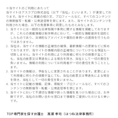
※当サイトのご利用にあたって
当サイトはアスクプロ株式会社（以下「当社」といいます。）が運営してお
ります。当サイトに掲載の紹介文、プロフィールなど、すべてのコンテンツ
の無断複写・転載・公衆送信等を禁じます。また、当サイトのコンテンツを
利用された場合、以下の免責事項に同意したものとみなします。
当サイトには一般的な法律知識や事例に関する情報を掲載しております
が、これらの掲載情報は制作時点において、一般的な情報提供を目的と
したものであり、法律的なアドバイスや個別の事例への適用を行うもの
ではありません。
当社は、当サイトの情報の正確性の確保、最新情報への更新などに努め
ておりますが、当サイトの情報内容の正確性についていかなる保証も一
切致しません。当サイトの利用により利用者に何らかの損害が生じて
も、当社の故意又は重過失による場合を除き、当社として一切の責任を
負いません。情報の利用については利用者が一切の責任を負うこととし
ます。
当サイトの情報は、予告なしに変更されることがあります。変更によっ
て利用者に何らかの損害が生じても、当社の故意又は重過失による場合
を除き、当社として一切の責任を負いません。
当サイトに記載の情報、記事、寄稿文・プロフィールなど、すべてのコ
ンテンツの無断複写・転載・公衆送信等を禁じます。
当サイトにおいて不適切な情報や誤った情報を見つけた場合には、お手
数ですが、当社のお問い合わせ窓口まで情報をご提供いただけると幸い
です。
TOP
専門家を探す
弁護士 髙瀬 孝司（はつね法律事務所）