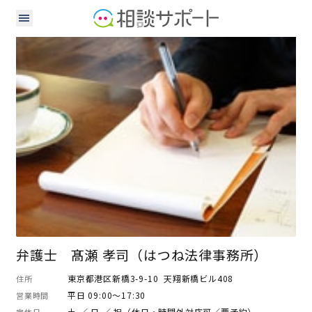
弁護士
弁護士 髙瀬 孝司（はつね法律事務所）
東京都港区新橋3-9-10 天翔新橋ビル408
住所
平日 09:00～17:30
営業時間
土 ／ 日 ／ 祝（休日・時間外対応可／要予約）
定休日