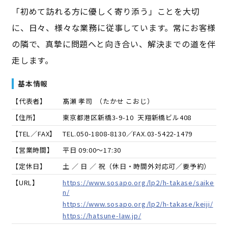
「初めて訪れる方に優しく寄り添う」ことを大切
に、日々、様々な業務に従事しています。常にお客様
の隣で、真摯に問題へと向き合い、解決までの道を伴
走します。
基本情報
【代表者】
髙瀬 孝司
（
たかせ こおじ
）
【住所】
東京都港区新橋3-9-10 天翔新橋ビル408
【TEL／FAX】
TEL.
050-1808-8130
／FAX.
03-5422-1479
【営業時間】
平日 09:00～17:30
【定休日】
土 ／ 日 ／ 祝（休日・時間外対応可／要予約）
【URL】
https://www.sosapo.org/lp2/h-takase/saike
n/
https://www.sosapo.org/lp2/h-takase/keiji/
https://hatsune-law.jp/