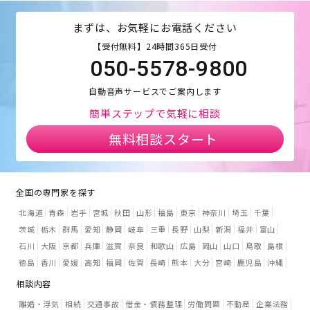
まずは、お気軽にお電話ください
【受付無料】24時間365日受付
050-5578-9800
自動音声サービスでご案内します
簡単ステップで気軽に相談
無料相談スタート
全国の専門家を探す
北海道
青森
岩手
宮城
秋田
山形
福島
東京
神奈川
埼玉
千葉
茨城
栃木
群馬
愛知
静岡
岐阜
三重
長野
山梨
新潟
福井
富山
石川
大阪
京都
兵庫
滋賀
奈良
和歌山
広島
岡山
山口
鳥取
島根
徳島
香川
愛媛
高知
福岡
佐賀
長崎
熊本
大分
宮崎
鹿児島
沖縄
相談内容
離婚・浮気
相続
交通事故
借金・債務整理
労働問題
不動産
企業法務