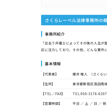
さくらレーベル法律事務所
の
事務所紹介
「出会う弁護士によってその後の人生が
応に注力しており、その他、どんな案件
基本情報
【代表者】
櫻井 唯人
（
さくらい
【住所】
東京都新宿区高田馬場3
【TEL／FAX】
TEL.
050-3176-6207
【営業時間】
平日 ／ 土 ／ 日 ／ 祝 