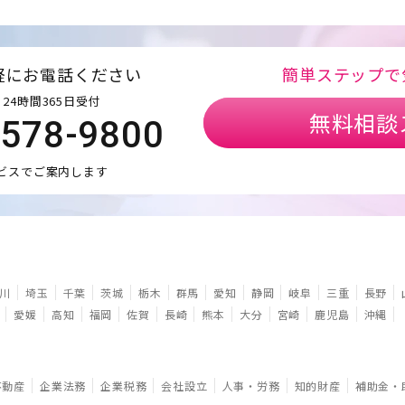
軽にお電話ください
簡単ステップで
24時間365日受付
無料相談
5578-9800
ビスでご案内します
川
埼玉
千葉
茨城
栃木
群馬
愛知
静岡
岐阜
三重
長野
愛媛
高知
福岡
佐賀
長崎
熊本
大分
宮崎
鹿児島
沖縄
不動産
企業法務
企業税務
会社設立
人事・労務
知的財産
補助金・