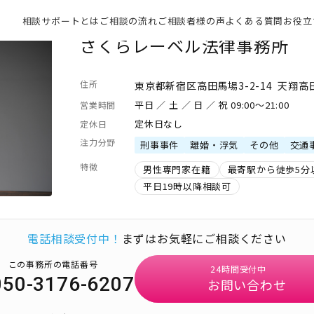
相談サポートとは
ご相談の流れ
ご相談者様の声
よくある質問
お役立
さくらレーベル法律事務所
住所
東京都新宿区高田馬場3-2-14 天翔高
平日 ／ 土 ／ 日 ／ 祝 09:00～21:00
営業時間
定休日なし
定休日
注力分野
刑事事件
離婚・浮気
その他
交通
特徴
男性専門家在籍
最寄駅から徒歩5分
平日19時以降相談可
電話相談受付中！
まずはお気軽にご相談ください
この事務所の電話番号
24時間受付中
050-3176-6207
お問い合わせ