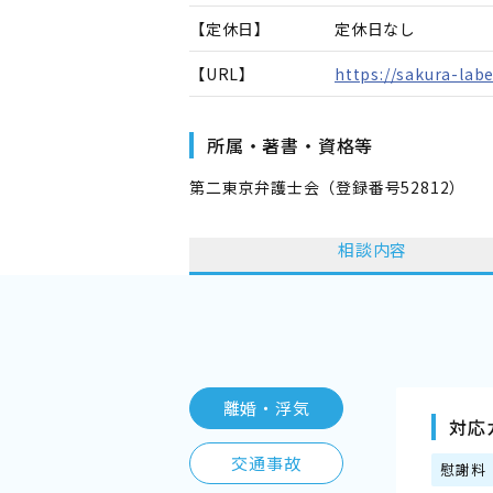
【定休日】
定休日なし
【URL】
https://sakura-lab
所属・著書・資格等
第二東京弁護士会（登録番号52812）
相談内容
離婚・浮気
対応
交通事故
慰謝料