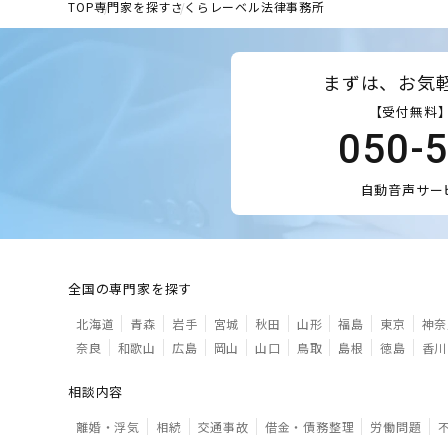
TOP
専門家を探す
さくらレーベル法律事務所
まずは、お気
【受付無料】
050-
自動音声サー
全国の専門家を探す
北海道
青森
岩手
宮城
秋田
山形
福島
東京
神奈
奈良
和歌山
広島
岡山
山口
鳥取
島根
徳島
香川
相談内容
離婚・浮気
相続
交通事故
借金・債務整理
労働問題