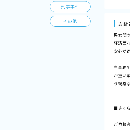
刑事事件
その他
方針
男女間
経済面
安心が
当事務
が重い
う親身
■さく
ご依頼