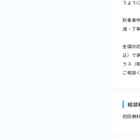
うよう
刑事事
速・丁
全国対応
込）で
ラス（
ご相談
相談
初回無