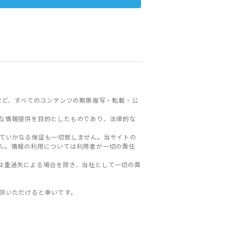
など、すべてのコンテンツの無断複写・転載・公
な情報提供を目的としたものであり、法律的な
ていかなる保証も一切致しません。当サイトの
ん。情報の利用については利用者が一切の責任
は重過失による場合を除き、当社として一切の責
。
供いただけると幸いです。