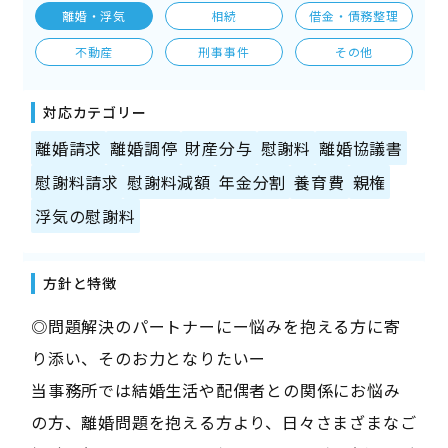
離婚・浮気
相続
借金・債務整理
不動産
刑事事件
その他
対応カテゴリー
離婚請求
離婚調停
財産分与
慰謝料
離婚協議書
慰謝料請求
慰謝料減額
年金分割
養育費
親権
浮気の慰謝料
方針と特徴
◎問題解決のパートナーにー悩みを抱える方に寄
り添い、そのお力となりたいー
当事務所では結婚生活や配偶者との関係にお悩み
の方、離婚問題を抱える方より、日々さまざまなご