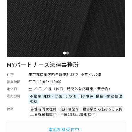
MYパートナーズ法律事務所
東京都荒川区西日暮里5-33-2 小宮ビル2階
住所
平日 10:00～19:00
営業時間
土 ／ 日 ／ 祝（休日、時間外対応可能・要予約）
定休日
注力分野
不動産
離婚・浮気
その他
刑事事件
借金・債務整理
相続
特徴
男性専門家在籍
無料相談可
最寄駅から徒歩5分以内
土日祝日相談可
平日19時以降相談可
電話相談受付中！