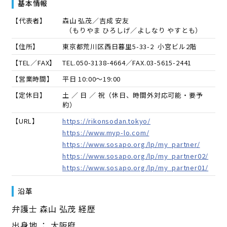
基本情報
【代表者】
森山 弘茂／吉成 安友
（
もりやま ひろしげ／よしなり やすとも
）
【住所】
東京都荒川区西日暮里5-33-2 小宮ビル2階
【TEL／FAX】
TEL.
050-3138-4664
／FAX.
03-5615-2441
【営業時間】
平日 10:00～19:00
【定休日】
土 ／ 日 ／ 祝（休日、時間外対応可能・要予
約）
【URL】
https://rikonsodan.tokyo/
https://www.myp-lo.com/
https://www.sosapo.org/lp/my_partner/
https://www.sosapo.org/lp/my_partner02/
https://www.sosapo.org/lp/my_partner01/
沿革
弁護士 森山 弘茂 経歴
出身地 ： 大阪府