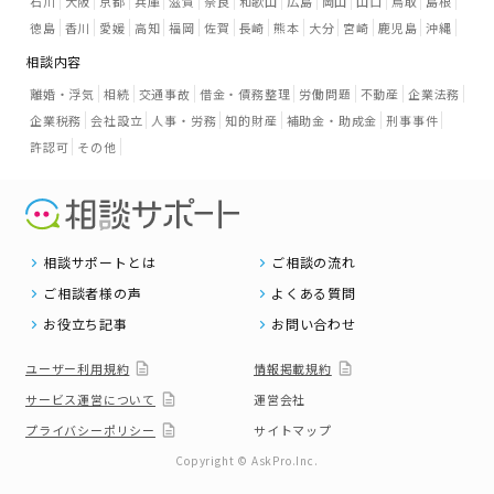
石川
大阪
京都
兵庫
滋賀
奈良
和歌山
広島
岡山
山口
鳥取
島根
徳島
香川
愛媛
高知
福岡
佐賀
長崎
熊本
大分
宮崎
鹿児島
沖縄
相談内容
離婚・浮気
相続
交通事故
借金・債務整理
労働問題
不動産
企業法務
企業税務
会社設立
人事・労務
知的財産
補助金・助成金
刑事事件
許認可
その他
相談サポートとは
ご相談の流れ
ご相談者様の声
よくある質問
お役立ち記事
お問い合わせ
ユーザー利用規約
情報掲載規約
サービス運営について
運営会社
プライバシーポリシー
サイトマップ
Copyright © AskPro.Inc.