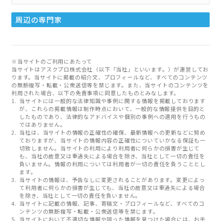
周辺の専門家
※当サイトのご利用にあたって
当サイトはアスクプロ株式会社（以下「当社」といいます。）が運営してお
ります。当サイトに掲載の紹介文、プロフィールなど、すべてのコンテンツ
の無断複写・転載・公衆送信等を禁じます。また、当サイトのコンテンツを
利用された場合、以下の免責事項に同意したものとみなします。
当サイトには一般的な法律知識や事例に関する情報を掲載しております
が、これらの掲載情報は制作時点において、一般的な情報提供を目的と
したものであり、法律的なアドバイスや個別の事例への適用を行うもの
ではありません。
当社は、当サイトの情報の正確性の確保、最新情報への更新などに努め
ておりますが、当サイトの情報内容の正確性についていかなる保証も一
切致しません。当サイトの利用により利用者に何らかの損害が生じて
も、当社の故意又は重過失による場合を除き、当社として一切の責任を
負いません。情報の利用については利用者が一切の責任を負うこととし
ます。
当サイトの情報は、予告なしに変更されることがあります。変更によっ
て利用者に何らかの損害が生じても、当社の故意又は重過失による場合
を除き、当社として一切の責任を負いません。
当サイトに記載の情報、記事、寄稿文・プロフィールなど、すべてのコ
ンテンツの無断複写・転載・公衆送信等を禁じます。
当サイトにおいて不適切な情報や誤った情報を見つけた場合には、お手