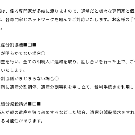
続は、係る専門家が多岐に渡りますので、通常だと様々な専門家と個
は、各専門家とネットワークを組んでご対応いたします。お客様の手
す。
遺産分割協議■□■
人が明らかでない場合○
調査を行い、全ての相続人に連絡を取り、話し合いを行った上で、ご
トいたします。
分割協議がまとまらない場合○
判所に遺産分割調停、遺産分割審判を申し立て、裁判手続きを利用し
遺留分減殺請求■□■
続人が親の遺産を独り占めするなどした場合、遺留分減殺請求をすれ
来る可能性があります。