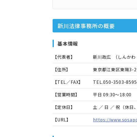
新川法律事務所
の概要
基本情報
【代表者】
新川政広
（
しんかわ
【住所】
東京都江東区東陽3-23
【TEL／FAX】
TEL.
050-3503-8595
【営業時間】
平日 09:30～18:00
【定休日】
土 ／ 日 ／ 祝（休
【URL】
https://www.sosap