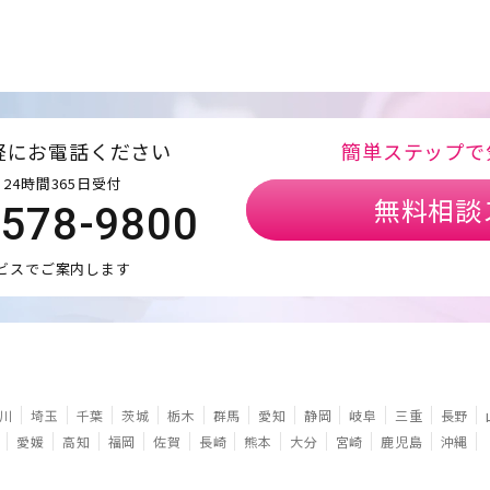
軽にお電話ください
簡単ステップで
24時間365日受付
無料相談
5578-9800
ビスでご案内します
川
埼玉
千葉
茨城
栃木
群馬
愛知
静岡
岐阜
三重
長野
愛媛
高知
福岡
佐賀
長崎
熊本
大分
宮崎
鹿児島
沖縄