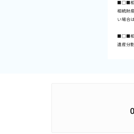
■□■
相続財
い場合
■□■
遺産分