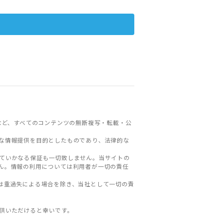
など、すべてのコンテンツの無断複写・転載・公
な情報提供を目的としたものであり、法律的な
ていかなる保証も一切致しません。当サイトの
ん。情報の利用については利用者が一切の責任
は重過失による場合を除き、当社として一切の責
。
供いただけると幸いです。