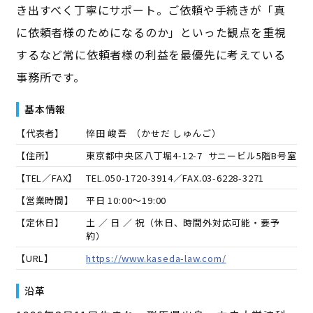
き出すべく丁寧にサポート。ご依頼や手続きが「真
に依頼者様のためになるのか」といった観点を重視
するなど常に依頼者様の利益を最優先に考えている
事務所です。
基本情報
【代表者】
悴田 峻吾
（
かせだ しゅんご
）
【住所】
東京都中央区八丁堀4-12-7 サニービル5階B号室
【TEL／FAX】
TEL.
050-1720-3914
／FAX.
03-6228-3271
【営業時間】
平日 10:00～19:00
【定休日】
土 ／ 日 ／ 祝（休日、時間外対応可能・要予
約）
【URL】
https://www.kaseda-law.com/
沿革