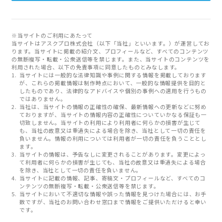
※当サイトのご利用にあたって
当サイトはアスクプロ株式会社（以下「当社」といいます。）が運営してお
ります。当サイトに掲載の紹介文、プロフィールなど、すべてのコンテンツ
の無断複写・転載・公衆送信等を禁じます。また、当サイトのコンテンツを
利用された場合、以下の免責事項に同意したものとみなします。
当サイトには一般的な法律知識や事例に関する情報を掲載しております
が、これらの掲載情報は制作時点において、一般的な情報提供を目的と
したものであり、法律的なアドバイスや個別の事例への適用を行うもの
ではありません。
当社は、当サイトの情報の正確性の確保、最新情報への更新などに努め
ておりますが、当サイトの情報内容の正確性についていかなる保証も一
切致しません。当サイトの利用により利用者に何らかの損害が生じて
も、当社の故意又は重過失による場合を除き、当社として一切の責任を
負いません。情報の利用については利用者が一切の責任を負うこととし
ます。
当サイトの情報は、予告なしに変更されることがあります。変更によっ
て利用者に何らかの損害が生じても、当社の故意又は重過失による場合
を除き、当社として一切の責任を負いません。
当サイトに記載の情報、記事、寄稿文・プロフィールなど、すべてのコ
ンテンツの無断複写・転載・公衆送信等を禁じます。
当サイトにおいて不適切な情報や誤った情報を見つけた場合には、お手
数ですが、当社のお問い合わせ窓口まで情報をご提供いただけると幸い
です。