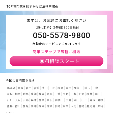
TOP
専門家を探す
かせだ法律事務所
まずは、お気軽にお電話ください
【受付無料】24時間365日受付
050-5578-9800
自動音声サービスでご案内します
簡単ステップで気軽に相談
無料相談スタート
全国の専門家を探す
北海道
青森
岩手
宮城
秋田
山形
福島
東京
神奈川
埼玉
千葉
茨城
栃木
群馬
愛知
静岡
岐阜
三重
長野
山梨
新潟
福井
富山
石川
大阪
京都
兵庫
滋賀
奈良
和歌山
広島
岡山
山口
鳥取
島根
徳島
香川
愛媛
高知
福岡
佐賀
長崎
熊本
大分
宮崎
鹿児島
沖縄