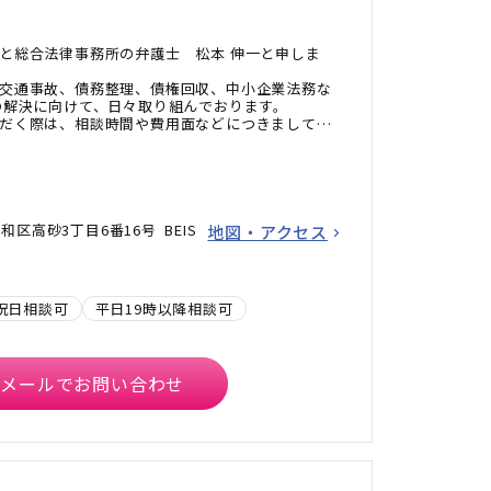
と総合法律事務所の弁護士 松本 伸一と申しま
交通事故、債務整理、債権回収、中小企業法務な
の解決に向けて、日々取り組んでおります。
だく際は、相談時間や費用面などにつきまして
とを心掛けております。
らなくても、専門家の観点から、ご相談者様のお
必要なアドバイスをさせていただきます。
だける身近な弁護士でありたいと考えております
お問い合わせください。
区高砂3丁目6番16号 BEIS
地図・アクセス
祝日相談可
平日19時以降相談可
メールでお問い合わせ