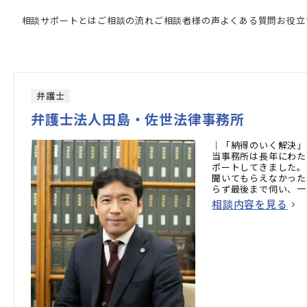
門家の検索結果
相談サポートとは
ご相談の流れ
ご相談者様の声
よくある質問
お役立
弁護士
弁護士法人田島・佐世法律事務所
｜「納得のいく解決」
当事務所は長年にわた
ポートしてきました。
聞いてもらえなかった
らず最後まで伺い、一
たします。
相談内容を見る