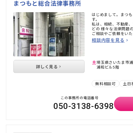
まつもと総合法律事務所
はじめまして。まつも
す。
私は、相続、不動産、
どの 様々な法律問題
ご相談やご依頼をいた
も、柔軟に対応するこ
相談内容を見る
また、ご依頼につなが
悩みを解決するために
皆様からお声掛けいた
ので、どうぞお気軽に
埼玉県さいたま市浦和
詳しく見る
浦和ビル5階
無料相談可
土日
この事務所の電話番号
050-3138-6398