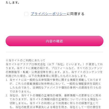
たします。
プライバシーポリシー
に同意する
内容の確認
※当サイトのご利用にあたって
当サイトはアスクプロ株式会社（以下「当社」といいます。）が運営してお
ります。当サイトに掲載の紹介文、プロフィールなど、すべてのコンテンツ
の無断複写・転載・公衆送信等を禁じます。また、当サイトのコンテンツを
利用された場合、以下の免責事項に同意したものとみなします。
当サイトには一般的な法律知識や事例に関する情報を掲載しております
が、これらの掲載情報は制作時点において、一般的な情報提供を目的と
したものであり、法律的なアドバイスや個別の事例への適用を行うもの
ではありません。
当社は、当サイトの情報の正確性の確保、最新情報への更新などに努め
ておりますが、当サイトの情報内容の正確性についていかなる保証も一
切致しません。当サイトの利用により利用者に何らかの損害が生じて
も、当社の故意又は重過失による場合を除き、当社として一切の責任を