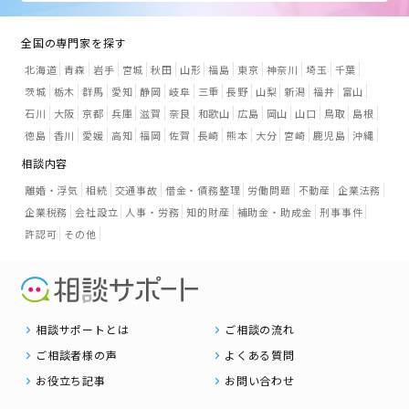
全国の専門家を探す
北海道
青森
岩手
宮城
秋田
山形
福島
東京
神奈川
埼玉
千葉
茨城
栃木
群馬
愛知
静岡
岐阜
三重
長野
山梨
新潟
福井
富山
石川
大阪
京都
兵庫
滋賀
奈良
和歌山
広島
岡山
山口
鳥取
島根
徳島
香川
愛媛
高知
福岡
佐賀
長崎
熊本
大分
宮崎
鹿児島
沖縄
相談内容
離婚・浮気
相続
交通事故
借金・債務整理
労働問題
不動産
企業法務
企業税務
会社設立
人事・労務
知的財産
補助金・助成金
刑事事件
許認可
その他
相談サポートとは
ご相談の流れ
ご相談者様の声
よくある質問
お役立ち記事
お問い合わせ