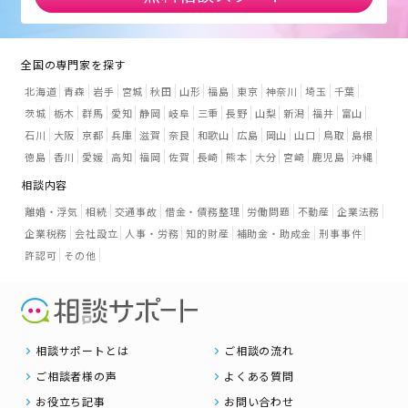
全国の専門家を探す
北海道
青森
岩手
宮城
秋田
山形
福島
東京
神奈川
埼玉
千葉
茨城
栃木
群馬
愛知
静岡
岐阜
三重
長野
山梨
新潟
福井
富山
石川
大阪
京都
兵庫
滋賀
奈良
和歌山
広島
岡山
山口
鳥取
島根
徳島
香川
愛媛
高知
福岡
佐賀
長崎
熊本
大分
宮崎
鹿児島
沖縄
相談内容
離婚・浮気
相続
交通事故
借金・債務整理
労働問題
不動産
企業法務
企業税務
会社設立
人事・労務
知的財産
補助金・助成金
刑事事件
許認可
その他
相談サポートとは
ご相談の流れ
ご相談者様の声
よくある質問
お役立ち記事
お問い合わせ