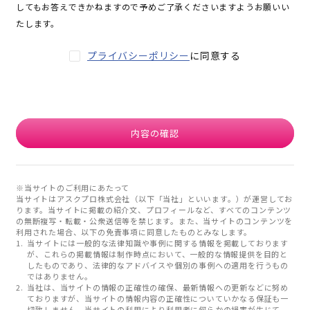
してもお答えできかねますので予めご了承くださいますようお願いい
たします。
プライバシーポリシー
に同意する
内容の確認
※当サイトのご利用にあたって
当サイトはアスクプロ株式会社（以下「当社」といいます。）が運営してお
ります。当サイトに掲載の紹介文、プロフィールなど、すべてのコンテンツ
の無断複写・転載・公衆送信等を禁じます。また、当サイトのコンテンツを
利用された場合、以下の免責事項に同意したものとみなします。
当サイトには一般的な法律知識や事例に関する情報を掲載しております
が、これらの掲載情報は制作時点において、一般的な情報提供を目的と
したものであり、法律的なアドバイスや個別の事例への適用を行うもの
ではありません。
当社は、当サイトの情報の正確性の確保、最新情報への更新などに努め
ておりますが、当サイトの情報内容の正確性についていかなる保証も一
切致しません。当サイトの利用により利用者に何らかの損害が生じて