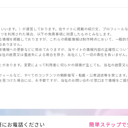
といいます。）が運営しております。当サイトに掲載の紹介文、プロフィールな
ンツを利用された場合、以下の免責事項に同意したものとみなします。
る情報を掲載しておりますが、これらの掲載情報は制作時点において、一般的
はありません。
新情報への更新などに努めておりますが、当サイトの情報内容の正確性につい
当社の故意又は重過失による場合を除き、当社として一切の責任を負いません
とがあります。変更によって利用者に何らかの損害が生じても、当社の故意又
フィールなど、すべてのコンテンツの無断複写・転載・公衆送信等を禁じます
を見つけた場合には、お手数ですが、当社のお問い合わせ窓口まで情報をご提
軽にお電話ください
簡単ステップで