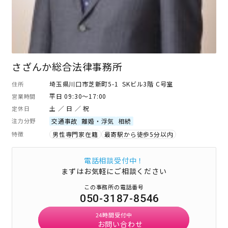
さざんか総合法律事務所
埼玉県川口市芝新町5-1 SKビル3階 C号室
住所
平日 09:30～17:00
営業時間
土 ／ 日 ／ 祝
定休日
注力分野
交通事故
離婚・浮気
相続
特徴
男性専門家在籍
最寄駅から徒歩5分以内
電話相談受付中！
まずはお気軽にご相談ください
この事務所の電話番号
050-3187-8546
24時間受付中
お問い合わせ