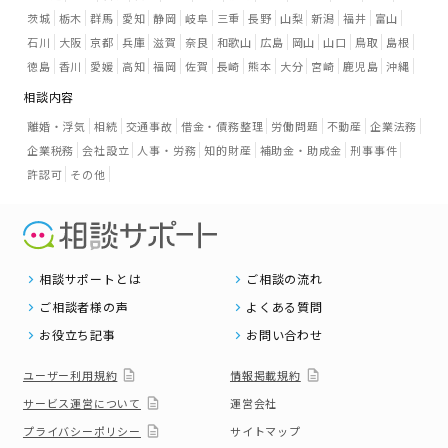
茨城
栃木
群馬
愛知
静岡
岐阜
三重
長野
山梨
新潟
福井
富山
石川
大阪
京都
兵庫
滋賀
奈良
和歌山
広島
岡山
山口
鳥取
島根
徳島
香川
愛媛
高知
福岡
佐賀
長崎
熊本
大分
宮崎
鹿児島
沖縄
相談内容
離婚・浮気
相続
交通事故
借金・債務整理
労働問題
不動産
企業法務
企業税務
会社設立
人事・労務
知的財産
補助金・助成金
刑事事件
許認可
その他
相談サポートとは
ご相談の流れ
ご相談者様の声
よくある質問
お役立ち記事
お問い合わせ
ユーザー利用規約
情報掲載規約
サービス運営について
運営会社
プライバシーポリシー
サイトマップ