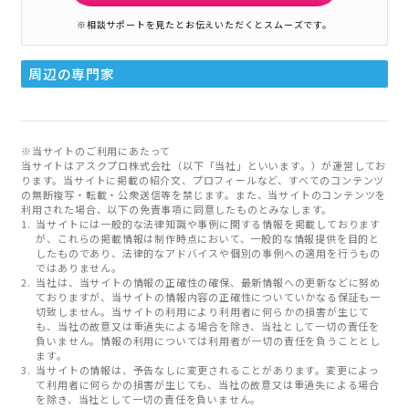
※相談サポートを見たとお伝えいただくとスムーズです。
周辺の専門家
※当サイトのご利用にあたって
当サイトはアスクプロ株式会社（以下「当社」といいます。）が運営してお
ります。当サイトに掲載の紹介文、プロフィールなど、すべてのコンテンツ
の無断複写・転載・公衆送信等を禁じます。また、当サイトのコンテンツを
利用された場合、以下の免責事項に同意したものとみなします。
当サイトには一般的な法律知識や事例に関する情報を掲載しております
が、これらの掲載情報は制作時点において、一般的な情報提供を目的と
したものであり、法律的なアドバイスや個別の事例への適用を行うもの
ではありません。
当社は、当サイトの情報の正確性の確保、最新情報への更新などに努め
ておりますが、当サイトの情報内容の正確性についていかなる保証も一
切致しません。当サイトの利用により利用者に何らかの損害が生じて
も、当社の故意又は重過失による場合を除き、当社として一切の責任を
負いません。情報の利用については利用者が一切の責任を負うこととし
ます。
当サイトの情報は、予告なしに変更されることがあります。変更によっ
て利用者に何らかの損害が生じても、当社の故意又は重過失による場合
を除き、当社として一切の責任を負いません。