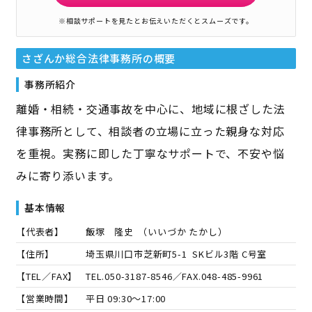
※相談サポートを見たとお伝えいただくとスムーズです。
さざんか総合法律事務所
の概要
事務所紹介
離婚・相続・交通事故を中心に、地域に根ざした法
律事務所として、相談者の立場に立った親身な対応
を重視。実務に即した丁寧なサポートで、不安や悩
みに寄り添います。
基本情報
【代表者】
飯塚 隆史
（
いいづか たかし
）
【住所】
埼玉県川口市芝新町5-1 SKビル3階 C号室
【TEL／FAX】
TEL.
050-3187-8546
／FAX.
048-485-9961
【営業時間】
平日 09:30～17:00