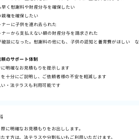
刻も早く慰謝料や財産分与を確保したい
の親権を確保したい
ートナーに子供を連れ去られた
ートナーから支払えない額の財産分与を請求された
約が破談になった。慰謝料の他にも、子供の認知と養育費がほしい 
と信頼のサポート体制――
時に明確なお見積もりを提示します
しを十分にご説明し、ご依頼者様の不安を軽減します
払い・法テラスも利用可能です
料
の際に明確なお見積もりをお出しします。
満たす方は、法テラスや分割払いもご利用いただけます。