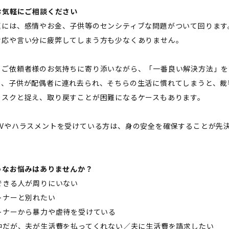
はお気軽にご相談ください――
題には、感情やお金、子供等のセンシティブな問題がついて回ります
対応や言い分に疲弊してしまう方も少なくありません。
、ご依頼者様のお気持ちに寄り添いながら、「一番良い解決方法」を
に、子供が配偶者に連れ去られ、そちらの生活に慣れてしまうと、裁
リスクと捉え、取り戻すことが困難になるケースもあります。
DVやハラスメントを受けている方は、身の安全を確保することが先
ようなお悩みはありませんか？――
できる人が周りにいない
トナーと別れたい
ートナーから暴力や虐待を受けている
居中だが、夫が生活費を払ってくれない／夫に生活費を請求したい