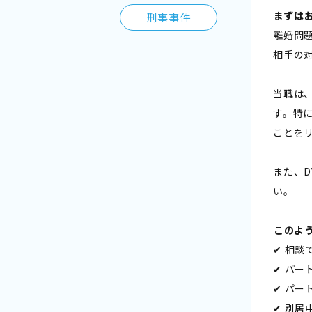
――まず
刑事事件
離婚問
相手の
当職は
す。特
ことを
また、
い。
――この
✔ 相談
✔ パー
✔ パ
✔ 別