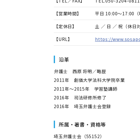
【TEL／FAX】
TEL.
050-3204-0811
【営業時間】
平日 10:00～17:
【定休日】
土 ／ 日 ／ 祝（休
【URL】
https://www.sosapo
沿革
――弁護士 西原 将明／略歴――
2011年 創価大学法科大学院卒業
2011年～2015年 学習塾講師
2016年 司法研修所修了
2016年 埼玉弁護士会登録
所属・著書・資格等
埼玉弁護士会（55152）