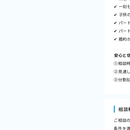
✔ 一
✔ 子供
✔ パ
✔ パ
✔ 婚
――安心
①相談
②見通
③分割
相談
ご相談
条件を