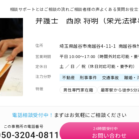
相談サポートとは
ご相談の流れ
ご相談者様の声
よくある質問
お役立
弁護士 西原 将明（栄光法律
住所
埼玉県越谷市南越谷4-11-1 南越谷株
平日 10:00～17:00（時間外対応可能・
営業時間
土 ／ 日 ／ 祝（休日対応可能・要予約）
定休日
注力分野
不動産
刑事事件
交通事故
離婚・
特徴
男性専門家在籍
最寄駅から徒歩5分
電話相談受付中！
まずはお気軽にご相談ください
この事務所の電話番号
24時間受付中
050-3204-0811
お問い合わせ