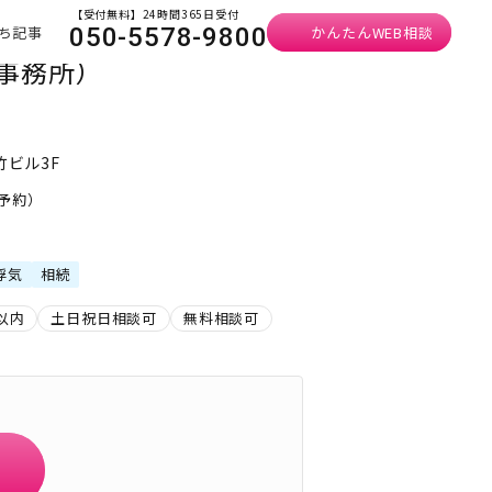
【受付無料】24時間365日受付
ち記事
かんたんWEB相談
050-5578-9800
事務所）
竹ビル3F
要予約）
浮気
相続
以内
土日祝日相談可
無料相談可