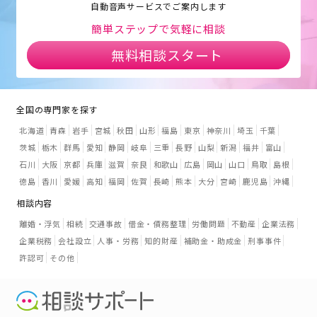
自動音声サービスでご案内します
簡単ステップで気軽に相談
無料相談スタート
全国の専門家を探す
北海道
青森
岩手
宮城
秋田
山形
福島
東京
神奈川
埼玉
千葉
茨城
栃木
群馬
愛知
静岡
岐阜
三重
長野
山梨
新潟
福井
富山
石川
大阪
京都
兵庫
滋賀
奈良
和歌山
広島
岡山
山口
鳥取
島根
徳島
香川
愛媛
高知
福岡
佐賀
長崎
熊本
大分
宮崎
鹿児島
沖縄
相談内容
離婚・浮気
相続
交通事故
借金・債務整理
労働問題
不動産
企業法務
企業税務
会社設立
人事・労務
知的財産
補助金・助成金
刑事事件
許認可
その他