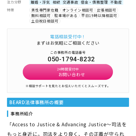
注力分野
離婚・浮気
相続
交通事故
借金・債務整理
不動産
特徴
男性専門家在籍
オンライン相談可
出張相談可
無料相談可
駐車場がある
平日19時以降相談可
土日祝日相談可
電話相談受付中！
まずはお気軽にご相談ください
この事務所の電話番号
050-1794-8232
24時間受付中
お問い合わせ
※相談サポートを見たとお伝えいただくとスムーズです。
BEARD法律事務所
の概要
事務所紹介
「Access to Justice & Advancing Justice〜司法を
もっと身近に。司法をより良く、その正義が守られ