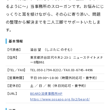
るように〜」当事務所のスローガンです。お悩みにじ
っくりと耳を傾けながら、その心に寄り添い、問題
の整理から解決までを二人三脚でサポートいたしま
す。
基本情報
【代表者】
澁谷 望
（
しぶたに のぞむ
）
【住所】
東京都渋谷区代々木2-23-1 ニューステイトメナ
ー8階861
【TEL／FAX】
TEL.
050-1794-8232
／FAX.
03-6745-4496
【営業時間】
平日 09:00～18:00（時間外対応可・要予約）
【定休日】
土 ／ 日 ／ 祝（休日対応可・要予約）
【URL】
BEARD法律事務所HP
https://www.sosapo.org/lp2/beard/