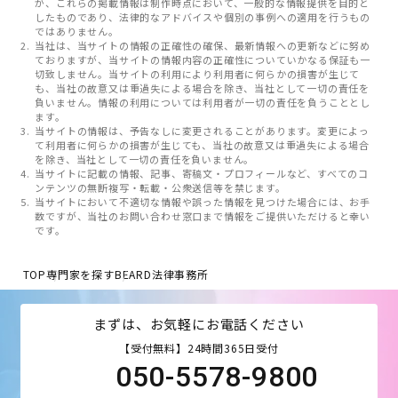
が、これらの掲載情報は制作時点において、一般的な情報提供を目的と
したものであり、法律的なアドバイスや個別の事例への適用を行うもの
ではありません。
当社は、当サイトの情報の正確性の確保、最新情報への更新などに努め
ておりますが、当サイトの情報内容の正確性についていかなる保証も一
切致しません。当サイトの利用により利用者に何らかの損害が生じて
も、当社の故意又は重過失による場合を除き、当社として一切の責任を
負いません。情報の利用については利用者が一切の責任を負うこととし
ます。
当サイトの情報は、予告なしに変更されることがあります。変更によっ
て利用者に何らかの損害が生じても、当社の故意又は重過失による場合
を除き、当社として一切の責任を負いません。
当サイトに記載の情報、記事、寄稿文・プロフィールなど、すべてのコ
ンテンツの無断複写・転載・公衆送信等を禁じます。
当サイトにおいて不適切な情報や誤った情報を見つけた場合には、お手
数ですが、当社のお問い合わせ窓口まで情報をご提供いただけると幸い
です。
TOP
専門家を探す
BEARD法律事務所
まずは、お気軽にお電話ください
【受付無料】24時間365日受付
050-5578-9800