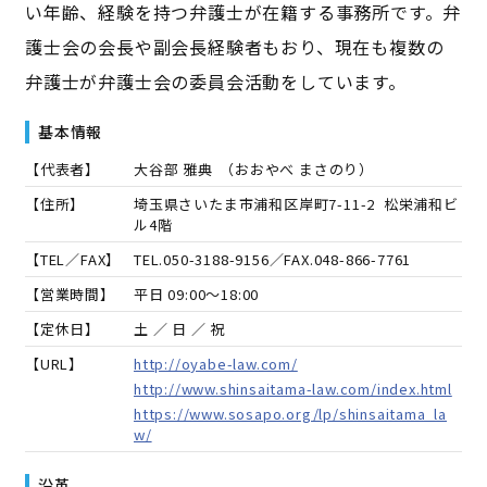
い年齢、経験を持つ弁護士が在籍する事務所です。弁
護士会の会長や副会長経験者もおり、現在も複数の
弁護士が弁護士会の委員会活動をしています。
基本情報
【代表者】
大谷部 雅典
（
おおやべ まさのり
）
【住所】
埼玉県さいたま市浦和区岸町7-11-2 松栄浦和ビ
ル4階
【TEL／FAX】
TEL.
050-3188-9156
／FAX.
048-866-7761
【営業時間】
平日 09:00～18:00
【定休日】
土 ／ 日 ／ 祝
【URL】
http://oyabe-law.com/
http://www.shinsaitama-law.com/index.html
https://www.sosapo.org/lp/shinsaitama_la
w/
沿革