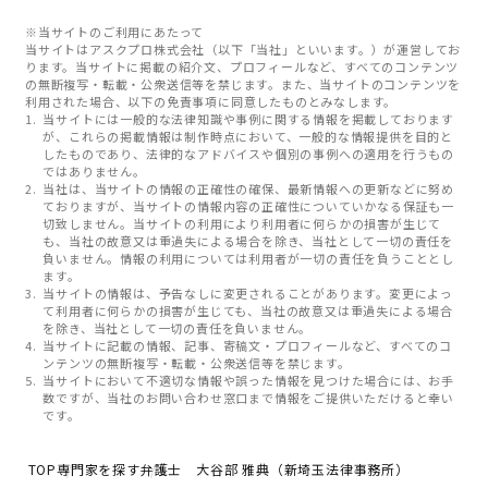
※当サイトのご利用にあたって
当サイトはアスクプロ株式会社（以下「当社」といいます。）が運営してお
ります。当サイトに掲載の紹介文、プロフィールなど、すべてのコンテンツ
の無断複写・転載・公衆送信等を禁じます。また、当サイトのコンテンツを
利用された場合、以下の免責事項に同意したものとみなします。
当サイトには一般的な法律知識や事例に関する情報を掲載しております
が、これらの掲載情報は制作時点において、一般的な情報提供を目的と
したものであり、法律的なアドバイスや個別の事例への適用を行うもの
ではありません。
当社は、当サイトの情報の正確性の確保、最新情報への更新などに努め
ておりますが、当サイトの情報内容の正確性についていかなる保証も一
切致しません。当サイトの利用により利用者に何らかの損害が生じて
も、当社の故意又は重過失による場合を除き、当社として一切の責任を
負いません。情報の利用については利用者が一切の責任を負うこととし
ます。
当サイトの情報は、予告なしに変更されることがあります。変更によっ
て利用者に何らかの損害が生じても、当社の故意又は重過失による場合
を除き、当社として一切の責任を負いません。
当サイトに記載の情報、記事、寄稿文・プロフィールなど、すべてのコ
ンテンツの無断複写・転載・公衆送信等を禁じます。
当サイトにおいて不適切な情報や誤った情報を見つけた場合には、お手
数ですが、当社のお問い合わせ窓口まで情報をご提供いただけると幸い
です。
TOP
専門家を探す
弁護士 大谷部 雅典（新埼玉法律事務所）