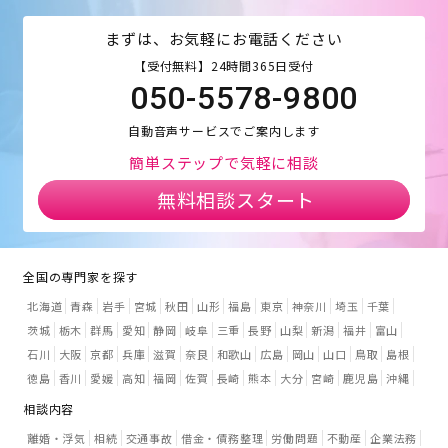
まずは、お気軽にお電話ください
【受付無料】24時間365日受付
050-5578-9800
自動音声サービスでご案内します
簡単ステップで気軽に相談
無料相談スタート
全国の専門家を探す
北海道
青森
岩手
宮城
秋田
山形
福島
東京
神奈川
埼玉
千葉
茨城
栃木
群馬
愛知
静岡
岐阜
三重
長野
山梨
新潟
福井
富山
石川
大阪
京都
兵庫
滋賀
奈良
和歌山
広島
岡山
山口
鳥取
島根
徳島
香川
愛媛
高知
福岡
佐賀
長崎
熊本
大分
宮崎
鹿児島
沖縄
相談内容
離婚・浮気
相続
交通事故
借金・債務整理
労働問題
不動産
企業法務