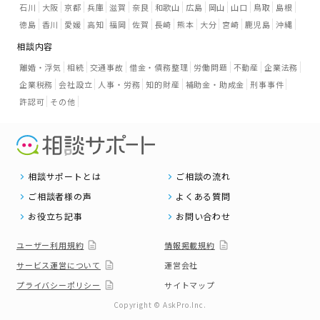
石川
大阪
京都
兵庫
滋賀
奈良
和歌山
広島
岡山
山口
鳥取
島根
徳島
香川
愛媛
高知
福岡
佐賀
長崎
熊本
大分
宮崎
鹿児島
沖縄
相談内容
離婚・浮気
相続
交通事故
借金・債務整理
労働問題
不動産
企業法務
企業税務
会社設立
人事・労務
知的財産
補助金・助成金
刑事事件
許認可
その他
相談サポートとは
ご相談の流れ
ご相談者様の声
よくある質問
お役立ち記事
お問い合わせ
ユーザー利用規約
情報掲載規約
サービス運営について
運営会社
プライバシーポリシー
サイトマップ
Copyright © AskPro.Inc.