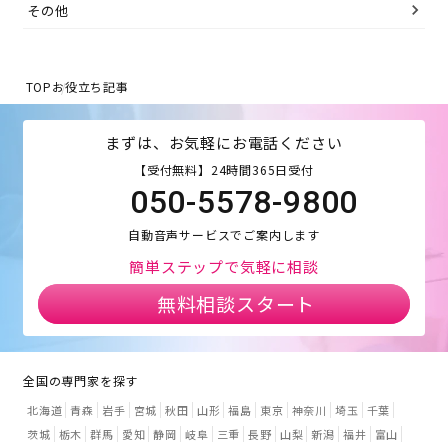
その他
TOP
お役立ち記事
まずは、お気軽にお電話ください
【受付無料】24時間365日受付
050-5578-9800
自動音声サービスでご案内します
簡単ステップで気軽に相談
無料相談スタート
全国の専門家を探す
北海道
青森
岩手
宮城
秋田
山形
福島
東京
神奈川
埼玉
千葉
茨城
栃木
群馬
愛知
静岡
岐阜
三重
長野
山梨
新潟
福井
富山