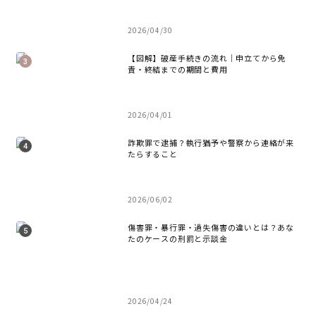
2026/04/30
【図解】破産手続きの流れ｜申立てから免
責・終結までの期間と費用
2026/04/01
詐欺罪で逮捕？執行猶予や警察から連絡が来
たらすること
2026/06/02
傷害罪・暴行罪・過失傷害の違いとは？あな
たのケースの刑罰と示談金
2026/04/24