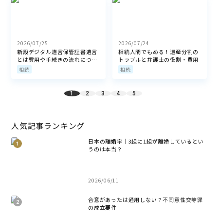
2026/07/25
2026/07/24
新設デジタル遺言保管証書遺言
相続人間でもめる！遺産分割の
とは費用や手続きの流れについ
トラブルと弁護士の役割・費用
て
相続
相続
1
2
3
4
5
人気記事ランキング
日本の離婚率｜3組に1組が離婚しているとい
うのは本当？
2026/06/11
合意があったは通用しない？不同意性交等罪
の成立要件