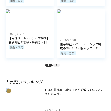
離婚・浮気
離婚・浮気
2026/04/14
【同性パートナーシップ解消】
2026/04/08
養子縁組の離縁・手続き・相談
養子縁組・パートナーシップ制
先
離婚・浮気
度の違いは？同性カップルの権
利早わかり表
離婚・浮気
1
2
人気記事ランキング
日本の離婚率｜3組に1組が離婚しているとい
うのは本当？
2026/06/11