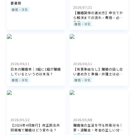
要書類
2026/07/21
離婚・浮気
【離婚調停の進め方】申立てか
ら解決までの流れ・費用・必要
書類リスト
離婚・浮気
2026/06/11
2026/06/11
日本の離婚率｜3組に1組が離婚
【有責事由なし】離婚の話し合
しているというのは本当？
い進め方と準備・弁護士は必
要？
離婚・浮気
離婚・浮気
2026/05/22
2026/05/08
【2026年4月施行】改正民法共
離婚後の生活を守る財産分与｜
同親権で離婚はどう変わる？
家・退職金・年金の正しい分け
方ガイド