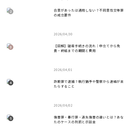
合意があったは通用しない？不同意性交等罪
の成立要件
2026/04/30
【図解】破産手続きの流れ｜申立てから免
責・終結までの期間と費用
2026/04/01
詐欺罪で逮捕？執行猶予や警察から連絡が来
たらすること
2026/06/02
傷害罪・暴行罪・過失傷害の違いとは？あな
たのケースの刑罰と示談金