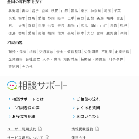
全国の専門家を探す
北海道
青森
岩手
宮城
秋田
山形
福島
東京
神奈川
埼玉
千葉
茨城
栃木
群馬
愛知
静岡
岐阜
三重
長野
山梨
新潟
福井
富山
石川
大阪
京都
兵庫
滋賀
奈良
和歌山
広島
岡山
山口
鳥取
島根
徳島
香川
愛媛
高知
福岡
佐賀
長崎
熊本
大分
宮崎
鹿児島
沖縄
相談内容
離婚・浮気
相続
交通事故
借金・債務整理
労働問題
不動産
企業法務
企業税務
会社設立
人事・労務
知的財産
補助金・助成金
刑事事件
許認可
その他
相談サポートとは
ご相談の流れ
ご相談者様の声
よくある質問
お役立ち記事
お問い合わせ
ユーザー利用規約
情報掲載規約
サービス運営について
運営会社