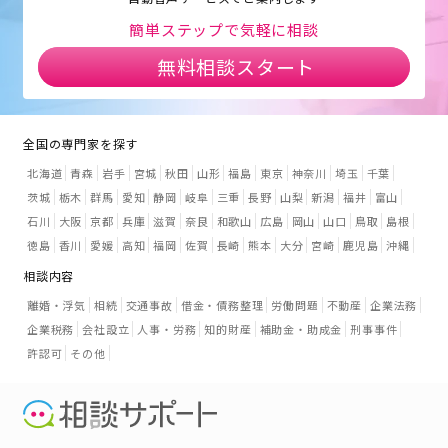
簡単ステップで気軽に相談
無料相談スタート
全国の専門家を探す
北海道
青森
岩手
宮城
秋田
山形
福島
東京
神奈川
埼玉
千葉
茨城
栃木
群馬
愛知
静岡
岐阜
三重
長野
山梨
新潟
福井
富山
石川
大阪
京都
兵庫
滋賀
奈良
和歌山
広島
岡山
山口
鳥取
島根
徳島
香川
愛媛
高知
福岡
佐賀
長崎
熊本
大分
宮崎
鹿児島
沖縄
相談内容
離婚・浮気
相続
交通事故
借金・債務整理
労働問題
不動産
企業法務
企業税務
会社設立
人事・労務
知的財産
補助金・助成金
刑事事件
許認可
その他