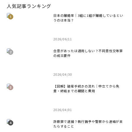
人気記事ランキング
日本の離婚率｜3組に1組が離婚しているとい
うのは本当？
2026/06/11
合意があったは通用しない？不同意性交等罪
の成立要件
2026/04/30
【図解】破産手続きの流れ｜申立てから免
責・終結までの期間と費用
2026/04/01
詐欺罪で逮捕？執行猶予や警察から連絡が来
たらすること