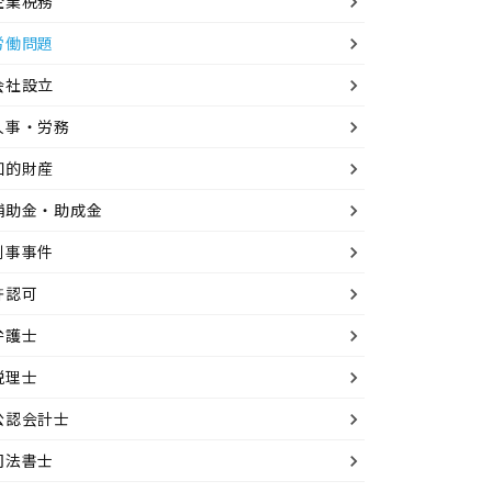
企業税務
労働問題
会社設立
人事・労務
知的財産
補助金・助成金
刑事事件
許認可
弁護士
税理士
公認会計士
司法書士