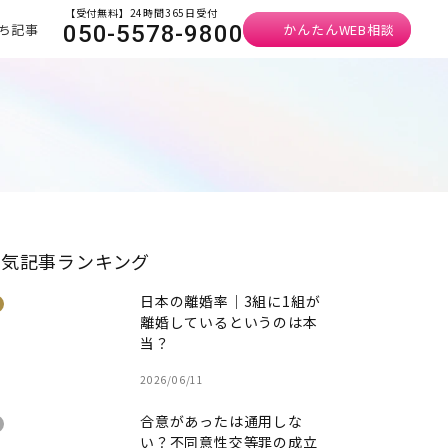
【受付無料】24時間365日受付
ち記事
かんたんWEB相談
050-5578-9800
人気記事ランキング
日本の離婚率｜3組に1組が
離婚しているというのは本
当？
2026/06/11
合意があったは通用しな
い？不同意性交等罪の成立