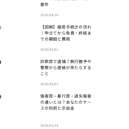
要件
2026/04/30
【図解】破産手続きの流れ
｜申立てから免責・終結ま
での期間と費用
2026/04/01
詐欺罪で逮捕？執行猶予や
警察から連絡が来たらする
こと
2026/06/02
傷害罪・暴行罪・過失傷害
の違いとは？あなたのケー
スの刑罰と示談金
2026/04/24