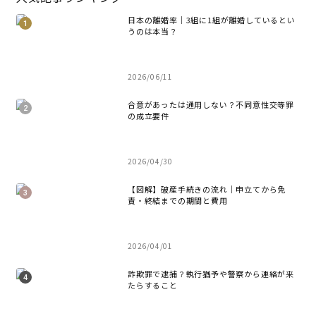
日本の離婚率｜3組に1組が離婚しているとい
うのは本当？
2026/06/11
合意があったは通用しない？不同意性交等罪
の成立要件
2026/04/30
【図解】破産手続きの流れ｜申立てから免
責・終結までの期間と費用
2026/04/01
詐欺罪で逮捕？執行猶予や警察から連絡が来
たらすること