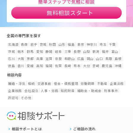
簡単ステップで気軽に相談
無料相談スタート
全国の専門家を探す
北海道
青森
岩手
宮城
秋田
山形
福島
東京
神奈川
埼玉
千葉
茨城
栃木
群馬
愛知
静岡
岐阜
三重
長野
山梨
新潟
福井
富山
石川
大阪
京都
兵庫
滋賀
奈良
和歌山
広島
岡山
山口
鳥取
島根
徳島
香川
愛媛
高知
福岡
佐賀
長崎
熊本
大分
宮崎
鹿児島
沖縄
相談内容
離婚・浮気
相続
交通事故
借金・債務整理
労働問題
不動産
企業法務
企業税務
会社設立
人事・労務
知的財産
補助金・助成金
刑事事件
許認可
その他
相談サポートとは
ご相談の流れ