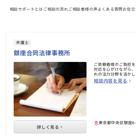
専門家の検索結果
相談サポートとは
ご相談の流れ
ご相談者様の声
よくある質問
お役立
弁護士
銀座合同法律事務所
ご依頼者様のご負担を
対応を心がけながら、
れの注力分野を活かし
相談内容を見る
東京都中央区銀座6-13
詳しく見る