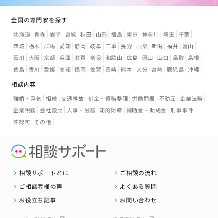
全国の専門家を探す
北海道
青森
岩手
宮城
秋田
山形
福島
東京
神奈川
埼玉
千葉
茨城
栃木
群馬
愛知
静岡
岐阜
三重
長野
山梨
新潟
福井
富山
石川
大阪
京都
兵庫
滋賀
奈良
和歌山
広島
岡山
山口
鳥取
島根
徳島
香川
愛媛
高知
福岡
佐賀
長崎
熊本
大分
宮崎
鹿児島
沖縄
相談内容
離婚・浮気
相続
交通事故
借金・債務整理
労働問題
不動産
企業法務
企業税務
会社設立
人事・労務
知的財産
補助金・助成金
刑事事件
許認可
その他
相談サポートとは
ご相談の流れ
ご相談者様の声
よくある質問
お役立ち記事
お問い合わせ