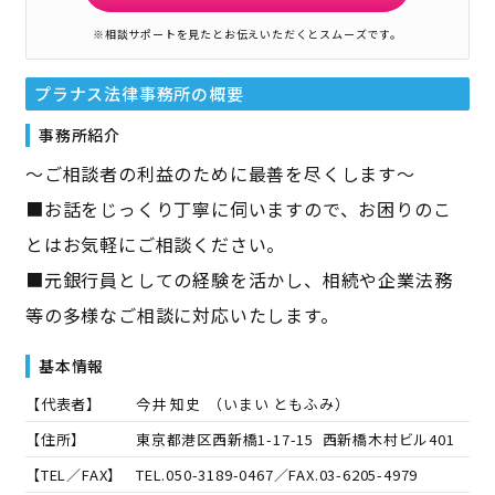
※相談サポートを見たとお伝えいただくとスムーズです。
プラナス法律事務所
の概要
事務所紹介
～ご相談者の利益のために最善を尽くします～
■お話をじっくり丁寧に伺いますので、お困りのこ
とはお気軽にご相談ください。
■元銀行員としての経験を活かし、相続や企業法務
等の多様なご相談に対応いたします。
基本情報
【代表者】
今井 知史
（
いまい ともふみ
）
【住所】
東京都港区西新橋1-17-15 西新橋木村ビル401
【TEL／FAX】
TEL.
050-3189-0467
／FAX.
03-6205-4979