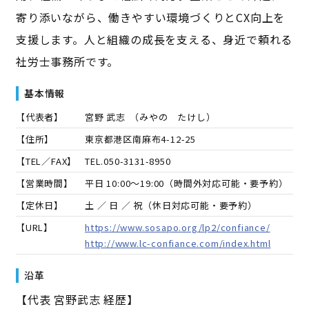
寄り添いながら、働きやすい環境づくりとCX向上を
支援します。人と組織の成長を支える、身近で頼れる
社労士事務所です。
基本情報
【代表者】
宮野 武志
（
みやの たけし
）
【住所】
東京都港区南麻布4-12-25
【TEL／FAX】
TEL.
050-3131-8950
【営業時間】
平日 10:00～19:00（時間外対応可能・要予約）
【定休日】
土 ／ 日 ／ 祝（休日対応可能・要予約）
【URL】
https://www.sosapo.org/lp2/confiance/
http://www.lc-confiance.com/index.html
沿革
【代表 宮野武志 経歴】