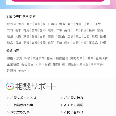
全国の専門家を探す
北海道
青森
岩手
宮城
秋田
山形
福島
東京
神奈川
埼玉
千葉
茨城
栃木
群馬
愛知
静岡
岐阜
三重
長野
山梨
新潟
福井
富山
石川
大阪
京都
兵庫
滋賀
奈良
和歌山
広島
岡山
山口
鳥取
島根
徳島
香川
愛媛
高知
福岡
佐賀
長崎
熊本
大分
宮崎
鹿児島
沖縄
相談内容
離婚・浮気
相続
交通事故
借金・債務整理
労働問題
不動産
企業法務
企業税務
会社設立
人事・労務
知的財産
補助金・助成金
刑事事件
許認可
その他
相談サポートとは
ご相談の流れ
ご相談者様の声
よくある質問
お役立ち記事
お問い合わせ