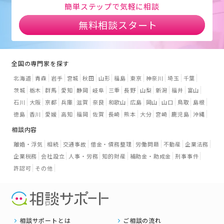
簡単ステップで気軽に相談
無料相談スタート
全国の専門家を探す
北海道
青森
岩手
宮城
秋田
山形
福島
東京
神奈川
埼玉
千葉
茨城
栃木
群馬
愛知
静岡
岐阜
三重
長野
山梨
新潟
福井
富山
石川
大阪
京都
兵庫
滋賀
奈良
和歌山
広島
岡山
山口
鳥取
島根
徳島
香川
愛媛
高知
福岡
佐賀
長崎
熊本
大分
宮崎
鹿児島
沖縄
相談内容
離婚・浮気
相続
交通事故
借金・債務整理
労働問題
不動産
企業法務
企業税務
会社設立
人事・労務
知的財産
補助金・助成金
刑事事件
許認可
その他
相談サポートとは
ご相談の流れ