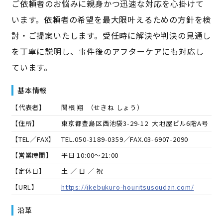
ご依頼者のお悩みに親身かつ迅速な対応を心掛けて
います。依頼者の希望を最大限叶えるための方針を検
討・ご提案いたします。受任時に解決や判決の見通し
を丁寧に説明し、事件後のアフターケアにも対応し
ています。
基本情報
【代表者】
関根 翔
（
せきね しょう
）
【住所】
東京都豊島区西池袋3-29-12 大地屋ビル6階A号
【TEL／FAX】
TEL.
050-3189-0359
／FAX.
03-6907-2090
【営業時間】
平日 10:00～21:00
【定休日】
土 ／ 日 ／ 祝
【URL】
https://ikebukuro-houritsusoudan.com/
沿革