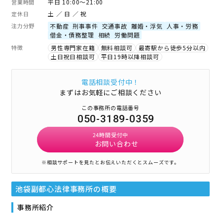
平日 10:00～21:00
営業時間
土 ／ 日 ／ 祝
定休日
注力分野
不動産
刑事事件
交通事故
離婚・浮気
人事・労務
借金・債務整理
相続
労働問題
特徴
男性専門家在籍
無料相談可
最寄駅から徒歩5分以内
土日祝日相談可
平日19時以降相談可
電話相談受付中！
まずはお気軽にご相談ください
この事務所の電話番号
050-3189-0359
24時間受付中
お問い合わせ
※相談サポートを見たとお伝えいただくとスムーズです。
池袋副都心法律事務所
の概要
事務所紹介