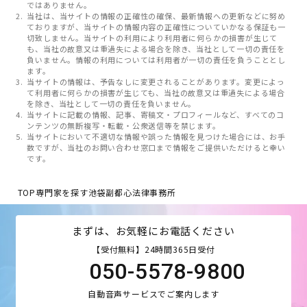
ではありません。
当社は、当サイトの情報の正確性の確保、最新情報への更新などに努め
ておりますが、当サイトの情報内容の正確性についていかなる保証も一
切致しません。当サイトの利用により利用者に何らかの損害が生じて
も、当社の故意又は重過失による場合を除き、当社として一切の責任を
負いません。情報の利用については利用者が一切の責任を負うこととし
ます。
当サイトの情報は、予告なしに変更されることがあります。変更によっ
て利用者に何らかの損害が生じても、当社の故意又は重過失による場合
を除き、当社として一切の責任を負いません。
当サイトに記載の情報、記事、寄稿文・プロフィールなど、すべてのコ
ンテンツの無断複写・転載・公衆送信等を禁じます。
当サイトにおいて不適切な情報や誤った情報を見つけた場合には、お手
数ですが、当社のお問い合わせ窓口まで情報をご提供いただけると幸い
です。
TOP
専門家を探す
池袋副都心法律事務所
まずは、お気軽にお電話ください
【受付無料】24時間365日受付
050-5578-9800
自動音声サービスでご案内します