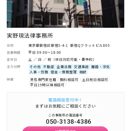
実野現法律事務所
東京都新宿区新宿5-4-1 新宿Qフラットビル805
住所
平日 09:00～18:00
営業時間
土 ／ 日 ／ 祝（休日対応可能・要予約）
定休日
注力分野
その他
不動産
企業法務
交通事故
離婚・浮気
人事・労務
借金・債務整理
相続
特徴
男性専門家在籍
無料相談可
土日祝日相談可
平日19時以降相談可
電話相談受付中！
まずはお気軽にご相談ください
この事務所の電話番号
050-3138-4386
24時間受付中