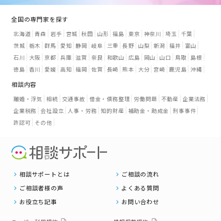
全国の専門家を探す
北海道
青森
岩手
宮城
秋田
山形
福島
東京
神奈川
埼玉
千葉
茨城
栃木
群馬
愛知
静岡
岐阜
三重
長野
山梨
新潟
福井
富山
石川
大阪
京都
兵庫
滋賀
奈良
和歌山
広島
岡山
山口
鳥取
島根
徳島
香川
愛媛
高知
福岡
佐賀
長崎
熊本
大分
宮崎
鹿児島
沖縄
相談内容
離婚・浮気
相続
交通事故
借金・債務整理
労働問題
不動産
企業法務
企業税務
会社設立
人事・労務
知的財産
補助金・助成金
刑事事件
許認可
その他
相談サポートとは
ご相談の流れ
ご相談者様の声
よくある質問
お役立ち記事
お問い合わせ