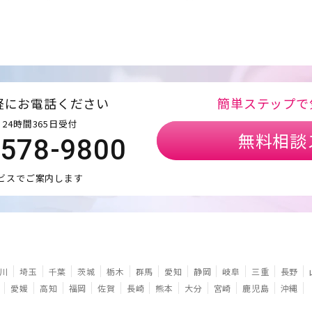
軽にお電話ください
簡単ステップで
24時間365日受付
無料相談
5578-9800
ビスでご案内します
川
埼玉
千葉
茨城
栃木
群馬
愛知
静岡
岐阜
三重
長野
愛媛
高知
福岡
佐賀
長崎
熊本
大分
宮崎
鹿児島
沖縄