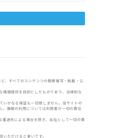
など、すべてのコンテンツの無断複写・転載・公
な情報提供を目的としたものであり、法律的な
ていかなる保証も一切致しません。当サイトの
ん。情報の利用については利用者が一切の責任
は重過失による場合を除き、当社として一切の責
。
供いただけると幸いです。