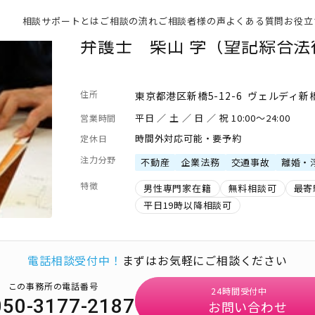
相談サポートとは
ご相談の流れ
ご相談者様の声
よくある質問
お役立
弁護士 柴山 学（望記綜合法
住所
東京都港区新橋5-12-6 ヴェルディ新
平日 ／ 土 ／ 日 ／ 祝 10:00～24:00
営業時間
時間外対応可能・要予約
定休日
注力分野
不動産
企業法務
交通事故
離婚・
特徴
男性専門家在籍
無料相談可
最寄
平日19時以降相談可
電話相談受付中！
まずはお気軽にご相談ください
この事務所の電話番号
24時間受付中
050-3177-2187
お問い合わせ