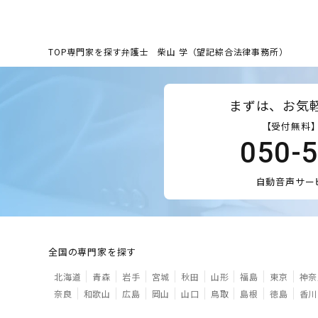
TOP
専門家を探す
弁護士 柴山 学（望記綜合法律事務所）
まずは、お気
【受付無料】
050-
自動音声サー
全国の専門家を探す
北海道
青森
岩手
宮城
秋田
山形
福島
東京
神奈
奈良
和歌山
広島
岡山
山口
鳥取
島根
徳島
香川