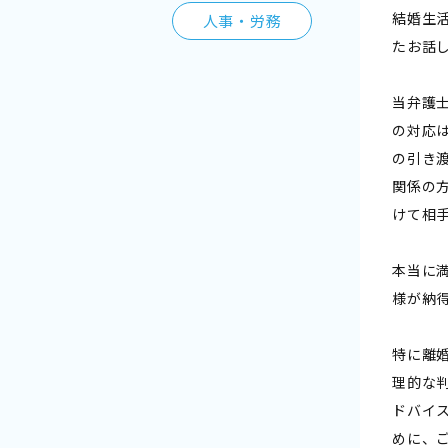
結婚生
人事・労務
たお話
当弁護
の対応
の引き
関係の
けて相
本当に
様が納
特に離
理的な
ドバイ
めに、