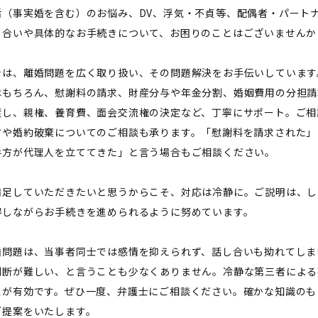
活（事実婚を含む）のお悩み、DV、浮気・不貞等、配偶者・パート
し合いや具体的なお手続きについて、お困りのことはございませんか
士は、離婚問題を広く取り扱い、その問題解決をお手伝いしています
はもちろん、慰謝料の請求、財産分与や年金分割、婚姻費用の分担請
渡し、親権、養育費、面会交流権の決定など、丁寧にサポート。ご相
方や婚約破棄についてのご相談も承ります。「慰謝料を請求された」
手方が代理人を立ててきた」と言う場合もご相談ください。
満足していただきたいと思うからこそ、対応は冷静に。ご説明は、し
得しながらお手続きを進められるように努めています。
婚問題は、当事者同士では感情を抑えられず、話し合いも拗れてしま
判断が難しい、と言うことも少なくありません。冷静な第三者による
スが有効です。ぜひ一度、弁護士にご相談ください。確かな知識のも
ご提案をいたします。