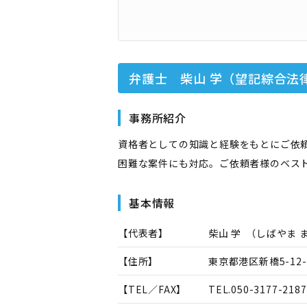
弁護士 柴山 学（望記綜合法
事務所紹介
資格者としての知識と経験をもとにご依
困難な案件にも対応。ご依頼者様のベス
基本情報
【代表者】
柴山 学
（
しばやま 
【住所】
東京都港区新橋5-12
【TEL／FAX】
TEL.
050-3177-2187