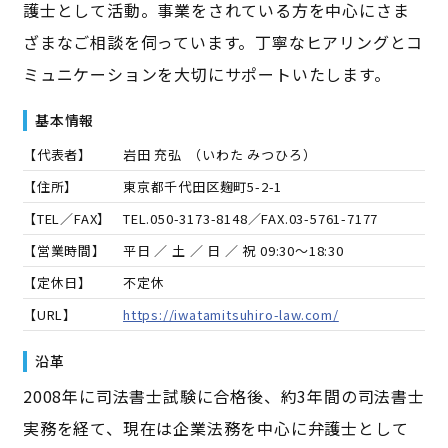
護士として活動。事業をされている方を中心にさま
ざまなご相談を伺っています。丁寧なヒアリングとコ
ミュニケーションを大切にサポートいたします。
基本情報
【代表者】
岩田 充弘
（
いわた みつひろ
）
【住所】
東京都千代田区麹町5-2-1
【TEL／FAX】
TEL.
050-3173-8148
／FAX.
03-5761-7177
【営業時間】
平日 ／ 土 ／ 日 ／ 祝 09:30～18:30
【定休日】
不定休
【URL】
https://iwatamitsuhiro-law.com/
沿革
2008年に司法書士試験に合格後、約3年間の司法書士
実務を経て、現在は企業法務を中心に弁護士として