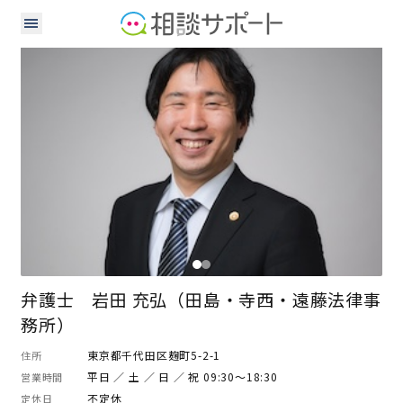
弁護士
司法書士
弁護士 岩田 充弘（田島・寺西・遠藤法律事
務所）
東京都千代田区麹町5-2-1
住所
平日 ／ 土 ／ 日 ／ 祝 09:30～18:30
営業時間
不定休
定休日