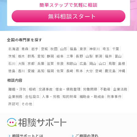
簡単ステップで気軽に相談
無料相談スタート
全国の専門家を探す
北海道
青森
岩手
宮城
秋田
山形
福島
東京
神奈川
埼玉
千葉
茨城
栃木
群馬
愛知
静岡
岐阜
三重
長野
山梨
新潟
福井
富山
石川
大阪
京都
兵庫
滋賀
奈良
和歌山
広島
岡山
山口
鳥取
島根
徳島
香川
愛媛
高知
福岡
佐賀
長崎
熊本
大分
宮崎
鹿児島
沖縄
相談内容
離婚・浮気
相続
交通事故
借金・債務整理
労働問題
不動産
企業法務
企業税務
会社設立
人事・労務
知的財産
補助金・助成金
刑事事件
許認可
その他
相談サポートとは
ご相談の流れ