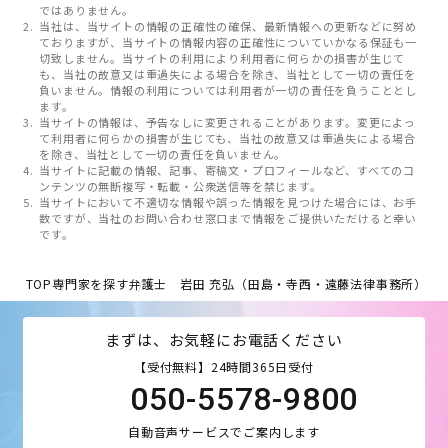
ではありません。
当社は、当サイトの情報の正確性の確保、最新情報への更新などに努め
ておりますが、当サイトの情報内容の正確性についていかなる保証も一
切致しません。当サイトの利用により利用者に何らかの損害が生じて
も、当社の故意又は重過失による場合を除き、当社として一切の責任を
負いません。情報の利用については利用者が一切の責任を負うこととし
ます。
当サイトの情報は、予告なしに変更されることがあります。変更によっ
て利用者に何らかの損害が生じても、当社の故意又は重過失による場合
を除き、当社として一切の責任を負いません。
当サイトに記載の情報、記事、寄稿文・プロフィールなど、すべてのコ
ンテンツの無断複写・転載・公衆送信等を禁じます。
当サイトにおいて不適切な情報や誤った情報を見つけた場合には、お手
数ですが、当社のお問い合わせ窓口まで情報をご提供いただけると幸い
です。
TOP
専門家を探す
弁護士 岩田 充弘（田島・寺西・遠藤法律事務所）
まずは、お気軽にお電話ください
【受付無料】24時間365日受付
050-5578-9800
自動音声サービスでご案内します