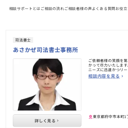
専門家の検索結果
相談サポートとは
ご相談の流れ
ご相談者様の声
よくある質問
お役立
司法書士
あさかぜ司法書士事務所
ご依頼者様の笑顔を第
かって尽力いたします
ニーズに迅速かつリー
相談内容を見る
東京都府中市本町1丁
詳しく見る