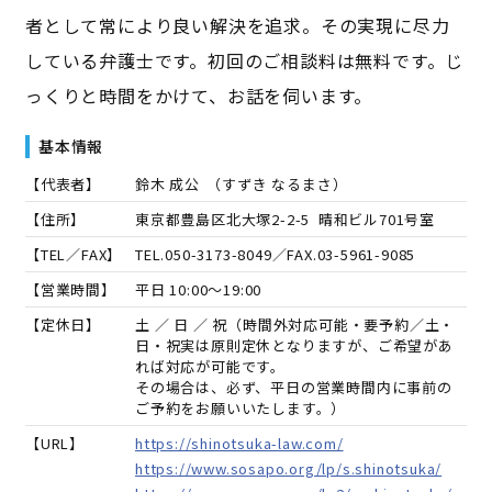
者として常により良い解決を追求。その実現に尽力
している弁護士です。初回のご相談料は無料です。じ
っくりと時間をかけて、お話を伺います。
基本情報
【代表者】
鈴木 成公
（
すずき なるまさ
）
【住所】
東京都豊島区北大塚2-2-5 晴和ビル701号室
【TEL／FAX】
TEL.
050-3173-8049
／FAX.
03-5961-9085
【営業時間】
平日 10:00～19:00
【定休日】
土 ／ 日 ／ 祝（時間外対応可能・要予約／土・
日・祝実は原則定休となりますが、ご希望があ
れば対応が可能です。
その場合は、必ず、平日の営業時間内に事前の
ご予約をお願いいたします。）
【URL】
https://shinotsuka-law.com/
https://www.sosapo.org/lp/s.shinotsuka/