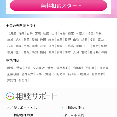
無料相談スタート
全国の専門家を探す
北海道
青森
岩手
宮城
秋田
山形
福島
東京
神奈川
埼玉
千葉
茨城
栃木
群馬
愛知
静岡
岐阜
三重
長野
山梨
新潟
福井
富山
石川
大阪
京都
兵庫
滋賀
奈良
和歌山
広島
岡山
山口
鳥取
島根
徳島
香川
愛媛
高知
福岡
佐賀
長崎
熊本
大分
宮崎
鹿児島
沖縄
相談内容
離婚・浮気
相続
交通事故
借金・債務整理
労働問題
不動産
企業法務
企業税務
会社設立
人事・労務
知的財産
補助金・助成金
刑事事件
許認可
その他
相談サポートとは
ご相談の流れ
ご相談者様の声
よくある質問