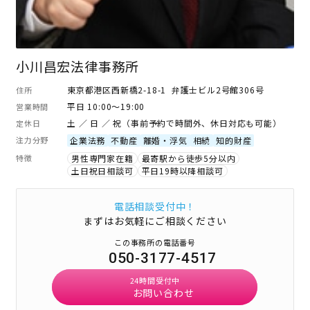
小川昌宏法律事務所
東京都港区西新橋2-18-1 弁護士ビル2号館306号
住所
平日 10:00～19:00
営業時間
土 ／ 日 ／ 祝（事前予約で時間外、休日対応も可能）
定休日
注力分野
企業法務
不動産
離婚・浮気
相続
知的財産
特徴
男性専門家在籍
最寄駅から徒歩5分以内
土日祝日相談可
平日19時以降相談可
電話相談受付中！
まずはお気軽にご相談ください
この事務所の電話番号
050-3177-4517
24時間受付中
お問い合わせ