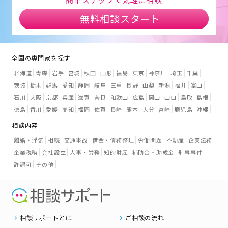
無料相談スタート
全国の専門家を探す
北海道
青森
岩手
宮城
秋田
山形
福島
東京
神奈川
埼玉
千葉
茨城
栃木
群馬
愛知
静岡
岐阜
三重
長野
山梨
新潟
福井
富山
石川
大阪
京都
兵庫
滋賀
奈良
和歌山
広島
岡山
山口
鳥取
島根
徳島
香川
愛媛
高知
福岡
佐賀
長崎
熊本
大分
宮崎
鹿児島
沖縄
相談内容
離婚・浮気
相続
交通事故
借金・債務整理
労働問題
不動産
企業法務
企業税務
会社設立
人事・労務
知的財産
補助金・助成金
刑事事件
許認可
その他
相談サポートとは
ご相談の流れ