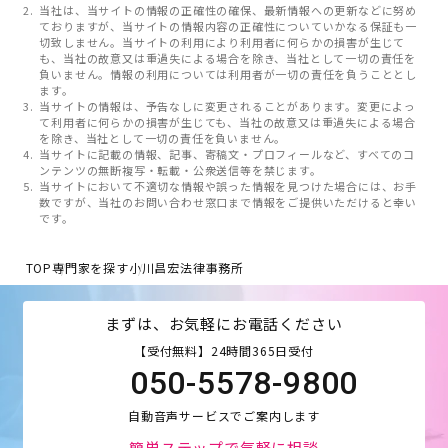
当社は、当サイトの情報の正確性の確保、最新情報への更新などに努め
ておりますが、当サイトの情報内容の正確性についていかなる保証も一
切致しません。当サイトの利用により利用者に何らかの損害が生じて
も、当社の故意又は重過失による場合を除き、当社として一切の責任を
負いません。情報の利用については利用者が一切の責任を負うこととし
ます。
当サイトの情報は、予告なしに変更されることがあります。変更によっ
て利用者に何らかの損害が生じても、当社の故意又は重過失による場合
を除き、当社として一切の責任を負いません。
当サイトに記載の情報、記事、寄稿文・プロフィールなど、すべてのコ
ンテンツの無断複写・転載・公衆送信等を禁じます。
当サイトにおいて不適切な情報や誤った情報を見つけた場合には、お手
数ですが、当社のお問い合わせ窓口まで情報をご提供いただけると幸い
です。
TOP
専門家を探す
小川昌宏法律事務所
まずは、お気軽にお電話ください
【受付無料】24時間365日受付
050-5578-9800
自動音声サービスでご案内します
簡単ステップで気軽に相談