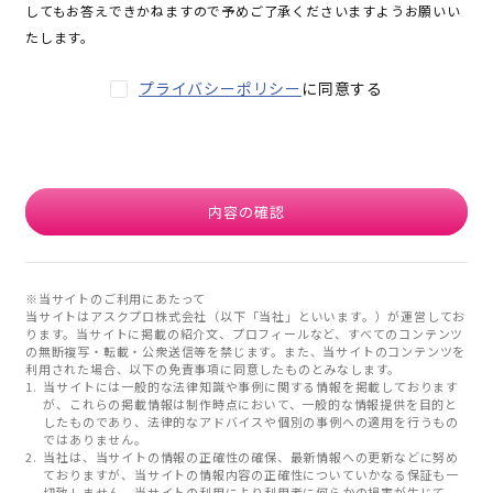
してもお答えできかねますので予めご了承くださいますようお願いい
たします。
プライバシーポリシー
に同意する
内容の確認
※当サイトのご利用にあたって
当サイトはアスクプロ株式会社（以下「当社」といいます。）が運営してお
ります。当サイトに掲載の紹介文、プロフィールなど、すべてのコンテンツ
の無断複写・転載・公衆送信等を禁じます。また、当サイトのコンテンツを
利用された場合、以下の免責事項に同意したものとみなします。
当サイトには一般的な法律知識や事例に関する情報を掲載しております
が、これらの掲載情報は制作時点において、一般的な情報提供を目的と
したものであり、法律的なアドバイスや個別の事例への適用を行うもの
ではありません。
当社は、当サイトの情報の正確性の確保、最新情報への更新などに努め
ておりますが、当サイトの情報内容の正確性についていかなる保証も一
切致しません。当サイトの利用により利用者に何らかの損害が生じて