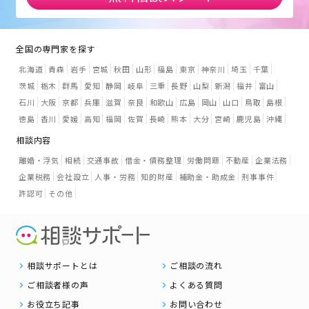
全国の専門家を探す
北海道
青森
岩手
宮城
秋田
山形
福島
東京
神奈川
埼玉
千葉
茨城
栃木
群馬
愛知
静岡
岐阜
三重
長野
山梨
新潟
福井
富山
石川
大阪
京都
兵庫
滋賀
奈良
和歌山
広島
岡山
山口
鳥取
島根
徳島
香川
愛媛
高知
福岡
佐賀
長崎
熊本
大分
宮崎
鹿児島
沖縄
相談内容
離婚・浮気
相続
交通事故
借金・債務整理
労働問題
不動産
企業法務
企業税務
会社設立
人事・労務
知的財産
補助金・助成金
刑事事件
許認可
その他
相談サポートとは
ご相談の流れ
ご相談者様の声
よくある質問
お役立ち記事
お問い合わせ