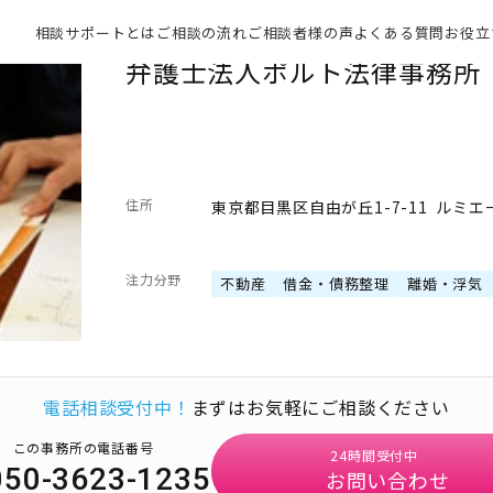
相談サポートとは
ご相談の流れ
ご相談者様の声
よくある質問
お役立
弁護士法人ポルト法律事務所
住所
東京都目黒区自由が丘1-7-11 ルミエ
注力分野
不動産
借金・債務整理
離婚・浮気
電話相談受付中！
まずはお気軽にご相談ください
この事務所の電話番号
24時間受付中
050-3623-1235
お問い合わせ