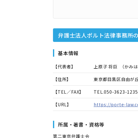
弁護士法人ポルト法律事務所
基本情報
【代表者】
上原子 将巨
（
かみは
【住所】
東京都目黒区自由が丘1
【TEL／FAX】
TEL.
050-3623-1235
【URL】
https://porte-law.
所属・著書・資格等
第二東京弁護士会